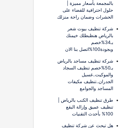
بالمجمعة بأسعار مميزة |
حلول احترافية للقضاء على
الحشرات وضمان راحة منزلك
شركة تنظيف بيوت شعر
بالرياض هنظبطلك خيمتك
بـ34%خصم
وبجودة100%اتصل بنا الان
شركة تنظيف مساجد بالرياض
بـ50%خصم تنظيف السجاد
والموكيت..غسيل
الجدران..تنظيف مكيفات
المساجد والجوامع
طرق تنظيف الكنب بالرياض |
تنظيف عميق وإزالة البقع
100% بأحدث التقنيات
هل تبحث عن شركة تنظيف