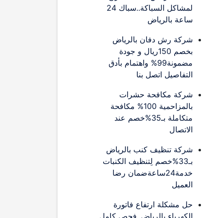
لمشاكل السباكة..سباك 24
ساعة بالرياض
شركة رش دفان بالرياض
بخصم 150ريال و جودة
مضمونة99% واهتمام بأدق
التفاصيل اتصل بنا
شركة مكافحة حشرات
بالمزاحمية 100% مكافحة
متكاملة بـ35%خصم عند
الاتصال
شركة تنظيف كنب بالرياض
بـ33%خصم لِتنظيف الكنبات
خدمة24ساعةضمان رضا
العميل
حل مشكلة ارتفاع فاتورة
الكهرباء بالرياض..فحص كامل