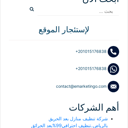
البحث
عن:
لإستئجار الموقع
+201015176838
+201015176838
contact@emarketingo.com
أهم الشركات
شركة تنظيف منازل بعد الحريق
بالرياض..تنظيف احترافي99%بعد الحرائق