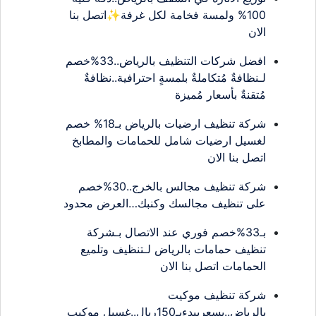
100% ولمسة فخامة لكل غرفة✨اتصل بنا
الان
افضل شركات التنظيف بالرياض..33%خصم
لـنظافةٌ مُتكاملةٌ بلمسةٍ احترافية..نظافةٌ
مُتقنةٌ بأسعار مُميزة
شركة تنظيف ارضيات بالرياض بـ18% خصم
لغسيل ارضيات شامل للحمامات والمطابخ
اتصل بنا الان
شركة تنظيف مجالس بالخرج..30%خصم
على تنظيف مجالسك وكنبك…العرض محدود
بـ33%خصم فوري عند الاتصال بـشركة
تنظيف حمامات بالرياض لـتنظيف وتلميع
الحمامات اتصل بنا الان
شركة تنظيف موكيت
بالرياض..بسعريبدءبـ150ريال..غسيل موكيب