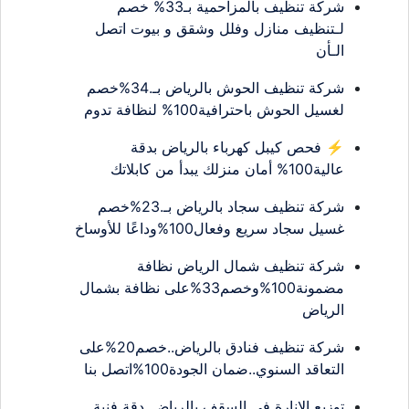
شركة تنظيف بالمزاحمية بـ33% خصم
لـتنظيف منازل وفلل وشقق و بيوت اتصل
الـأن
شركة تنظيف الحوش بالرياض بـ.34%خصم
لغسيل الحوش باحترافية100% لنظافة تدوم
⚡ فحص كيبل كهرباء بالرياض بدقة
عالية100% أمان منزلك يبدأ من كابلاتك
شركة تنظيف سجاد بالرياض بـ.23%خصم
غسيل سجاد سريع وفعال100%وداعًا للأوساخ
شركة تنظيف شمال الرياض نظافة
مضمونة100%وخصم33%على نظافة بشمال
الرياض
شركة تنظيف فنادق بالرياض..خصم20%على
التعاقد السنوي..ضمان الجودة100%اتصل بنا
توزيع الانارة في السقف بالرياض..دقة فنية