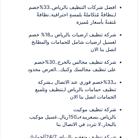
افضل شركات التنظيف بالرياض..33%خصم
لـنظافةٌ مُتكاملةٌ بلمسةٍ احترافية..نظافةٌ
مُتقنةٌ بأسعار مُميزة
شركة تنظيف ارضيات بالرياض بـ18% خصم
لغسيل ارضيات شامل للحمامات والمطابخ
اتصل بنا الان
شركة تنظيف مجالس بالخرج..30%خصم
على تنظيف مجالسك وكنبك…العرض محدود
بـ33%خصم فوري عند الاتصال بـشركة
تنظيف حمامات بالرياض لـتنظيف وتلميع
الحمامات اتصل بنا الان
شركة تنظيف موكيت
بالرياض..بسعريبدءبـ150ريال..غسيل موكيب
بالبخار..لا تتردد في الاتصال بنا
شركة تنظيف وتعقيم بالرياض24/7|لحمايتك