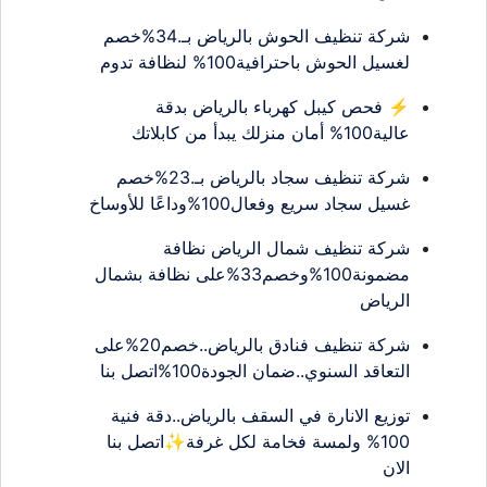
شركة تنظيف الحوش بالرياض بـ.34%خصم
لغسيل الحوش باحترافية100% لنظافة تدوم
⚡ فحص كيبل كهرباء بالرياض بدقة
عالية100% أمان منزلك يبدأ من كابلاتك
شركة تنظيف سجاد بالرياض بـ.23%خصم
غسيل سجاد سريع وفعال100%وداعًا للأوساخ
شركة تنظيف شمال الرياض نظافة
مضمونة100%وخصم33%على نظافة بشمال
الرياض
شركة تنظيف فنادق بالرياض..خصم20%على
التعاقد السنوي..ضمان الجودة100%اتصل بنا
توزيع الانارة في السقف بالرياض..دقة فنية
100% ولمسة فخامة لكل غرفة✨اتصل بنا
الان