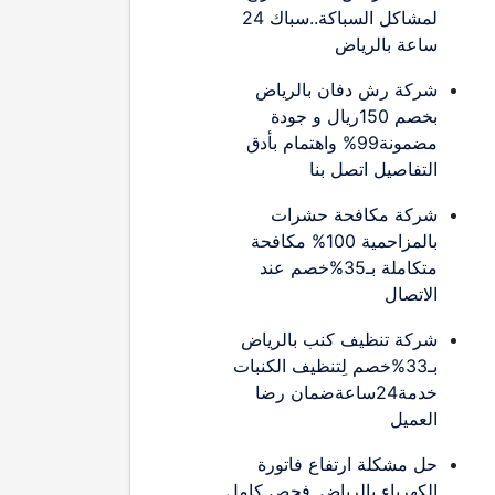
لمشاكل السباكة..سباك 24
ساعة بالرياض
شركة رش دفان بالرياض
بخصم 150ريال و جودة
مضمونة99% واهتمام بأدق
التفاصيل اتصل بنا
شركة مكافحة حشرات
بالمزاحمية 100% مكافحة
متكاملة بـ35%خصم عند
الاتصال
شركة تنظيف كنب بالرياض
بـ33%خصم لِتنظيف الكنبات
خدمة24ساعةضمان رضا
العميل
حل مشكلة ارتفاع فاتورة
الكهرباء بالرياض..فحص كامل