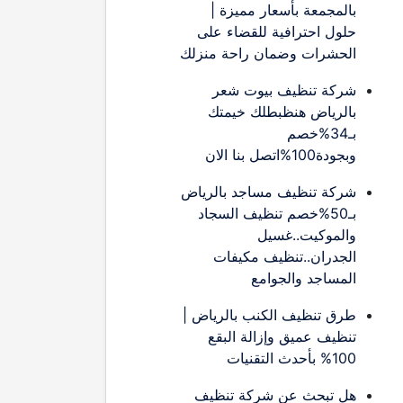
بالمجمعة بأسعار مميزة |
حلول احترافية للقضاء على
الحشرات وضمان راحة منزلك
شركة تنظيف بيوت شعر
بالرياض هنظبطلك خيمتك
بـ34%خصم
وبجودة100%اتصل بنا الان
شركة تنظيف مساجد بالرياض
بـ50%خصم تنظيف السجاد
والموكيت..غسيل
الجدران..تنظيف مكيفات
المساجد والجوامع
طرق تنظيف الكنب بالرياض |
تنظيف عميق وإزالة البقع
100% بأحدث التقنيات
هل تبحث عن شركة تنظيف