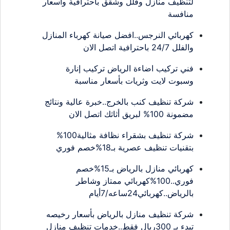
لتنظيف منازل وفلل وشقق باحترافية وأسعار
منافسة
كهربائي النرجس..افضل صيانة كهرباء المنازل
والفلل 24/7 باحترافية اتصل الان
فني تركيب اضاءة الرياض تركيب إنارة
وسبوت لايت وثريات بأسعار مناسبة
شركة تنظيف كنب بالخرج..خبرة عالية ونتائج
مضمونة 100% لبريق أثاثك اتصل الان
شركة تنظيف بشقراء نظافة مثالية100%
بتقنيات تنظيف عصرية بـ18%خصم فوري
كهربائي منازل بالرياض بـ15%خصم
فوري..100%كهربائي ممتاز وشاطر
بالرياض..كهربائي24ساعه/7أيام
شركة تنظيف منازل بالرياض بأسعار رخيصه
تبدء بـ 300ريال فقط..خدمات تنظيف منازل