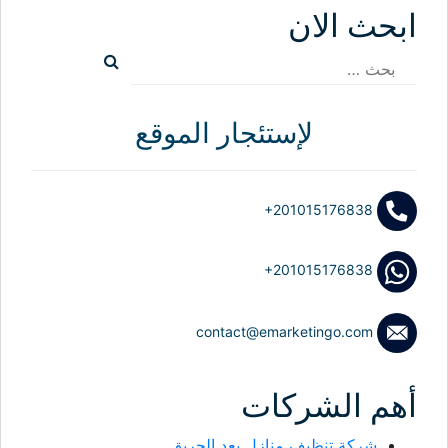
ابحث الان
البحث
عن:
لإستئجار الموقع
+201015176838
+201015176838
contact@emarketingo.com
أهم الشركات
شركة تنظيف منازل بعد الحريق