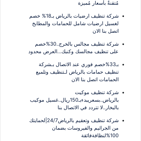
مُتقنةٌ بأسعار مُميزة
شركة تنظيف ارضيات بالرياض بـ18% خصم
لغسيل ارضيات شامل للحمامات والمطابخ
اتصل بنا الان
شركة تنظيف مجالس بالخرج..30%خصم
على تنظيف مجالسك وكنبك…العرض محدود
بـ33%خصم فوري عند الاتصال بـشركة
تنظيف حمامات بالرياض لـتنظيف وتلميع
الحمامات اتصل بنا الان
شركة تنظيف موكيت
بالرياض..بسعريبدءبـ150ريال..غسيل موكيب
بالبخار..لا تتردد في الاتصال بنا
شركة تنظيف وتعقيم بالرياض24/7|لحمايتك
من الجراثيم والفيروسات بضمان
100%لنظافةفائقة