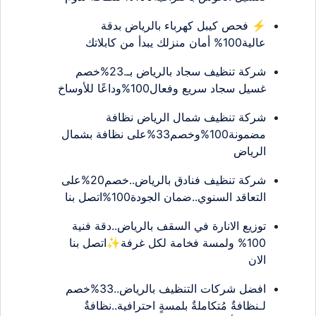
⚡ فحص كيبل كهرباء بالرياض بدقة
عالية100% أمان منزلك يبدأ من كابلاتك
شركة تنظيف سجاد بالرياض بـ.23%خصم
غسيل سجاد سريع وفعال100%وداعًا للأوساخ
شركة تنظيف شمال الرياض نظافة
مضمونة100%وخصم33%على نظافة بشمال
الرياض
شركة تنظيف فنادق بالرياض..خصم20%على
التعاقد السنوي..ضمان الجودة100%اتصل بنا
توزيع الانارة في السقف بالرياض..دقة فنية
100% ولمسة فخامة لكل غرفة✨اتصل بنا
الان
افضل شركات التنظيف بالرياض..33%خصم
لـنظافةٌ مُتكاملةٌ بلمسةٍ احترافية..نظافةٌ