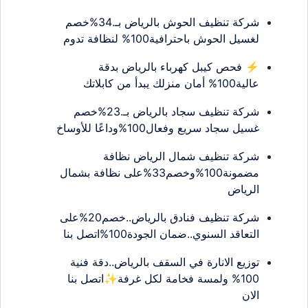
شركة تنظيف الحوش بالرياض بـ.34%خصم
لغسيل الحوش باحترافية100% لنظافة تدوم
⚡ فحص كيبل كهرباء بالرياض بدقة
عالية100% أمان منزلك يبدأ من كابلاتك
شركة تنظيف سجاد بالرياض بـ.23%خصم
غسيل سجاد سريع وفعال100%وداعًا للأوساخ
شركة تنظيف شمال الرياض نظافة
مضمونة100%وخصم33%على نظافة بشمال
الرياض
شركة تنظيف فنادق بالرياض..خصم20%على
التعاقد السنوي..ضمان الجودة100%اتصل بنا
توزيع الانارة في السقف بالرياض..دقة فنية
100% ولمسة فخامة لكل غرفة✨اتصل بنا
الان