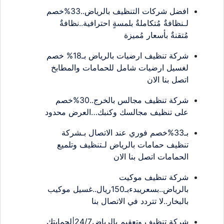
افضل شركات التنظيف بالرياض..33%خصم
لـنظافةٌ مُتكاملةٌ بلمسةٍ احترافية..نظافةٌ
مُتقنةٌ بأسعار مُميزة
شركة تنظيف ارضيات بالرياض بـ18% خصم
لغسيل ارضيات شامل للحمامات والمطابخ
اتصل بنا الان
شركة تنظيف مجالس بالخرج..30%خصم
على تنظيف مجالسك وكنبك…العرض محدود
بـ33%خصم فوري عند الاتصال بـشركة
تنظيف حمامات بالرياض لـتنظيف وتلميع
الحمامات اتصل بنا الان
شركة تنظيف موكيت
بالرياض..بسعريبدءبـ150ريال..غسيل موكيب
بالبخار..لا تتردد في الاتصال بنا
شركة تنظيف وتعقيم بالرياض24/7|لحمايتك