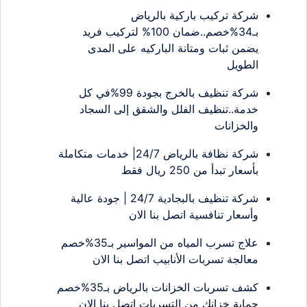
شركة تركيب باركية بالرياض
بـ34%خصم..ضمان 100% لتركيب فريد
يضمن ثبات ومتانة الباركيه على المدى
الطويل
شركة تنظيف بالخرج بجودة 99%في كل
خدمة..تنظيف الفلل والشقق إلى السجاد
والخزانات
شركة نظافة بالرياض 24/7| خدمات متكاملة
بأسعار تبدأ من 250 ريال فقط
شركة تنظيف بالبجادية 24/7 | جودة عالية
وأسعار تنافسية اتصل بنا الان
علاج تسرب المياه من المواسير بـ35%خصم
معالجة تسربات الأنابيب اتصل بنا الان
كشف تسربات الخزانات بالرياض بـ35%خصم
حماية خزانك من التسربات اتصل بنا الان