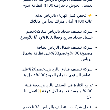
لغسيل الحوش باحترافية100% لنظافة تدوم
⚡ فحص كيبل كهرباء بالرياض بدقة
عالية100% أمان منزلك يبدأ من كابلاتك
شركة تنظيف سجاد بالرياض بـ.23%خصم
غسيل سجاد سريع وفعال100%وداعًا للأوساخ
شركة تنظيف شمال الرياض نظافة
مضمونة100%وخصم33%على نظافة بشمال
الرياض
شركة تنظيف فنادق بالرياض..خصم20%على
التعاقد السنوي..ضمان الجودة100%اتصل بنا
توزيع الانارة في السقف بالرياض..دقة فنية
100% ولمسة فخامة لكل غرفة✨اتصل بنا
الان
افضل شركات التنظيف بالرياض..33%خصم