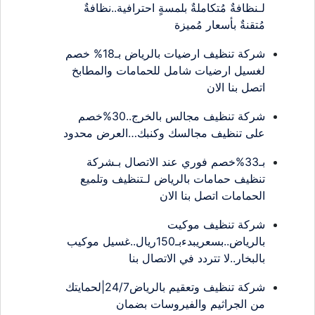
لـنظافةٌ مُتكاملةٌ بلمسةٍ احترافية..نظافةٌ
مُتقنةٌ بأسعار مُميزة
شركة تنظيف ارضيات بالرياض بـ18% خصم
لغسيل ارضيات شامل للحمامات والمطابخ
اتصل بنا الان
شركة تنظيف مجالس بالخرج..30%خصم
على تنظيف مجالسك وكنبك…العرض محدود
بـ33%خصم فوري عند الاتصال بـشركة
تنظيف حمامات بالرياض لـتنظيف وتلميع
الحمامات اتصل بنا الان
شركة تنظيف موكيت
بالرياض..بسعريبدءبـ150ريال..غسيل موكيب
بالبخار..لا تتردد في الاتصال بنا
شركة تنظيف وتعقيم بالرياض24/7|لحمايتك
من الجراثيم والفيروسات بضمان