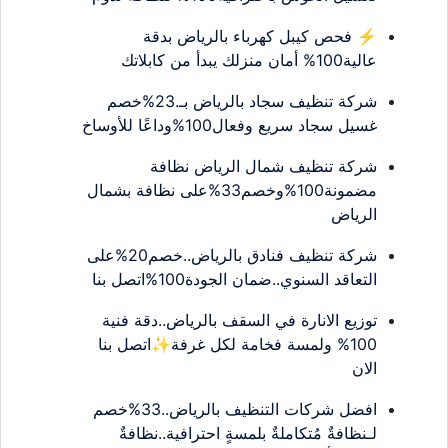
⚡ فحص كيبل كهرباء بالرياض بدقة
عالية100% أمان منزلك يبدأ من كابلاتك
شركة تنظيف سجاد بالرياض بـ.23%خصم
غسيل سجاد سريع وفعال100%وداعًا للأوساخ
شركة تنظيف شمال الرياض نظافة
مضمونة100%وخصم33%على نظافة بشمال
الرياض
شركة تنظيف فنادق بالرياض..خصم20%على
التعاقد السنوي..ضمان الجودة100%اتصل بنا
توزيع الانارة في السقف بالرياض..دقة فنية
100% ولمسة فخامة لكل غرفة✨اتصل بنا
الان
افضل شركات التنظيف بالرياض..33%خصم
لـنظافةٌ مُتكاملةٌ بلمسةٍ احترافية..نظافةٌ