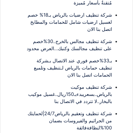
مُتقنةٌ بأسعار مُميزة
شركة تنظيف ارضيات بالرياض بـ18% خصم
لغسيل ارضيات شامل للحمامات والمطابخ
اتصل بنا الان
شركة تنظيف مجالس بالخرج..30%خصم
على تنظيف مجالسك وكنبك…العرض محدود
بـ33%خصم فوري عند الاتصال بـشركة
تنظيف حمامات بالرياض لـتنظيف وتلميع
الحمامات اتصل بنا الان
شركة تنظيف موكيت
بالرياض..بسعريبدءبـ150ريال..غسيل موكيب
بالبخار..لا تتردد في الاتصال بنا
شركة تنظيف وتعقيم بالرياض24/7|لحمايتك
من الجراثيم والفيروسات بضمان
100%لنظافةفائقة