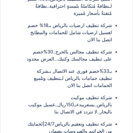
لـنظافةٌ مُتكاملةٌ بلمسةٍ احترافية..نظافةٌ
مُتقنةٌ بأسعار مُميزة
شركة تنظيف ارضيات بالرياض بـ18% خصم
لغسيل ارضيات شامل للحمامات والمطابخ
اتصل بنا الان
شركة تنظيف مجالس بالخرج..30%خصم
على تنظيف مجالسك وكنبك…العرض محدود
بـ33%خصم فوري عند الاتصال بـشركة
تنظيف حمامات بالرياض لـتنظيف وتلميع
الحمامات اتصل بنا الان
شركة تنظيف موكيت
بالرياض..بسعريبدءبـ150ريال..غسيل موكيب
بالبخار..لا تتردد في الاتصال بنا
شركة تنظيف وتعقيم بالرياض24/7|لحمايتك
من الجراثيم والفيروسات بضمان