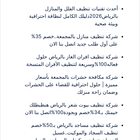
أحدث تقنيات تنظيف الفلل والمنازل
بالرياض2026دليلك الكامل لنظافة احترافية
وبيئة صحية
شركة تنظيف منازل بالمجمعة..خصم 35%
على أول طلب جديد اتصل بنا الان
شركة تنظيف افران الغاز بالرياض حلول
فعاله100%وسريعة لتنظيف الأفران المتسخة
شركة مكافحة حشرات بالمجمعة بأسعار
مميزة | حلول احترافية للقضاء على الحشرات
وضمان راحة منزلك
شركة تنظيف بيوت شعر بالرياض هنظبطلك
خيمتك بـ34%خصم وبجودة100%اتصل بنا الان
شركة تنظيف مساجد بالرياض بـ50%خصم
تنظيف السجاد والموكيت..غسيل
الجدران..تنظيف مكيفات المساجد والجوامع