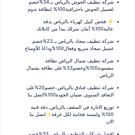
شركة تنظيف الحوش بالرياض بـ.34%خصم
لغسيل الحوش باحترافية100% لنظافة تدوم
⚡ فحص كيبل كهرباء بالرياض بدقة
عالية100% أمان منزلك يبدأ من كابلاتك
شركة تنظيف سجاد بالرياض بـ.23%خصم
غسيل سجاد سريع وفعال100%وداعًا للأوساخ
شركة تنظيف شمال الرياض نظافة
مضمونة100%وخصم33%على نظافة بشمال
الرياض
شركة تنظيف فنادق بالرياض..خصم20%على
التعاقد السنوي..ضمان الجودة100%اتصل بنا
توزيع الانارة في السقف بالرياض..دقة فنية
100% ولمسة فخامة لكل غرفة✨اتصل بنا
الان
افضل شركات التنظيف بالرياض..33%خصم