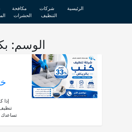
الرئيسية
شركات
مكافحة
ص
التنظيف
الحشرات
الم
الوسم:
بك
خدمة24سا
إذا 
تنظيف 
تساعدك ف