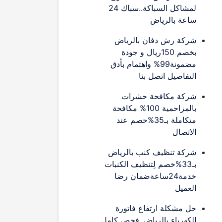
لمشاكل السباكة..سباك 24
ساعة بالرياض
شركة رش دفان بالرياض
بخصم 150ريال و جودة
مضمونة99% واهتمام بأدق
التفاصيل اتصل بنا
شركة مكافحة حشرات
بالمزاحمية 100% مكافحة
متكاملة بـ35%خصم عند
الاتصال
شركة تنظيف كنب بالرياض
بـ33%خصم لِتنظيف الكنبات
خدمة24ساعةضمان رضا
العميل
حل مشكلة ارتفاع فاتورة
الكهرباء بالرياض..فحص كامل