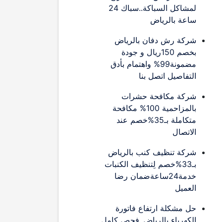
لمشاكل السباكة..سباك 24
ساعة بالرياض
شركة رش دفان بالرياض
بخصم 150ريال و جودة
مضمونة99% واهتمام بأدق
التفاصيل اتصل بنا
شركة مكافحة حشرات
بالمزاحمية 100% مكافحة
متكاملة بـ35%خصم عند
الاتصال
شركة تنظيف كنب بالرياض
بـ33%خصم لِتنظيف الكنبات
خدمة24ساعةضمان رضا
العميل
حل مشكلة ارتفاع فاتورة
الكهرباء بالرياض..فحص كامل