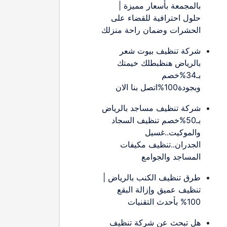
بالمجمعة بأسعار مميزة |
حلول احترافية للقضاء على
الحشرات وضمان راحة منزلك
شركة تنظيف بيوت شعر
بالرياض هنظبطلك خيمتك
بـ34%خصم
وبجودة100%اتصل بنا الان
شركة تنظيف مساجد بالرياض
بـ50%خصم تنظيف السجاد
والموكيت..غسيل
الجدران..تنظيف مكيفات
المساجد والجوامع
طرق تنظيف الكنب بالرياض |
تنظيف عميق وإزالة البقع
100% بأحدث التقنيات
هل تبحث عن شركة تنظيف