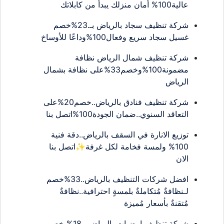
عالية100% أمان منزلك يبدأ من كابلاتك
شركة تنظيف سجاد بالرياض بـ.23%خصم
غسيل سجاد سريع وفعال100%وداعًا للأوساخ
شركة تنظيف شمال الرياض نظافة
مضمونة100%وخصم33%على نظافة بشمال
الرياض
شركة تنظيف فنادق بالرياض..خصم20%على
التعاقد السنوي..ضمان الجودة100%اتصل بنا
توزيع الانارة في السقف بالرياض..دقة فنية
100% ولمسة فخامة لكل غرفة✨اتصل بنا
الان
افضل شركات التنظيف بالرياض..33%خصم
لـنظافةٌ مُتكاملةٌ بلمسةٍ احترافية..نظافةٌ
مُتقنةٌ بأسعار مُميزة
شركة تنظيف ارضيات بالرياض بـ18% خصم