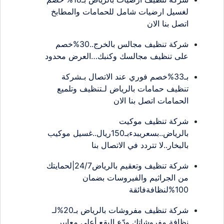
لغسيل ارضيات شامل للحمامات والمطابخ
اتصل بنا الان
شركة تنظيف مجالس بالخرج..30%خصم
على تنظيف مجالسك وكنبك…العرض محدود
بـ33%خصم فوري عند الاتصال بـشركة
تنظيف حمامات بالرياض لـتنظيف وتلميع
الحمامات اتصل بنا الان
شركة تنظيف موكيت
بالرياض..بسعريبدءبـ150ريال..غسيل موكيب
بالبخار..لا تتردد في الاتصال بنا
شركة تنظيف وتعقيم بالرياض24/7|لحمايتك
من الجراثيم والفيروسات بضمان
100%لنظافةفائقة
شركة تنظيف مفروشات بالرياض بـ20%لـ
نظافة مفروشاتك ودّع البقع أعلى معايير