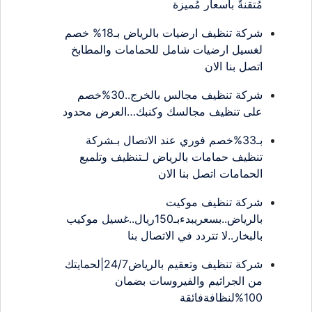
مُتقنةٌ بأسعار مُميزة
شركة تنظيف ارضيات بالرياض بـ18% خصم
لغسيل ارضيات شامل للحمامات والمطابخ
اتصل بنا الان
شركة تنظيف مجالس بالخرج..30%خصم
على تنظيف مجالسك وكنبك…العرض محدود
بـ33%خصم فوري عند الاتصال بـشركة
تنظيف حمامات بالرياض لـتنظيف وتلميع
الحمامات اتصل بنا الان
شركة تنظيف موكيت
بالرياض..بسعريبدءبـ150ريال..غسيل موكيب
بالبخار..لا تتردد في الاتصال بنا
شركة تنظيف وتعقيم بالرياض24/7|لحمايتك
من الجراثيم والفيروسات بضمان
100%لنظافةفائقة