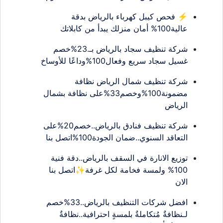
⚡ فحص كيبل كهرباء بالرياض بدقة
عالية100% أمان منزلك يبدأ من كابلاتك
شركة تنظيف سجاد بالرياض بـ.23%خصم
غسيل سجاد سريع وفعال100%وداعًا للأوساخ
شركة تنظيف شمال الرياض نظافة
مضمونة100%وخصم33%على نظافة بشمال
الرياض
شركة تنظيف فنادق بالرياض..خصم20%على
التعاقد السنوي..ضمان الجودة100%اتصل بنا
توزيع الانارة في السقف بالرياض..دقة فنية
100% ولمسة فخامة لكل غرفة✨اتصل بنا
الان
افضل شركات التنظيف بالرياض..33%خصم
لـنظافةٌ مُتكاملةٌ بلمسةٍ احترافية..نظافةٌ