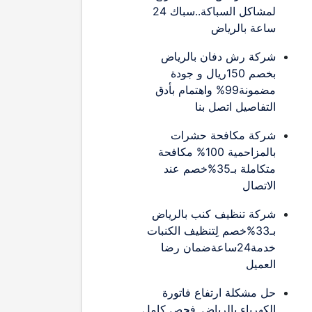
لمشاكل السباكة..سباك 24
ساعة بالرياض
شركة رش دفان بالرياض
بخصم 150ريال و جودة
مضمونة99% واهتمام بأدق
التفاصيل اتصل بنا
شركة مكافحة حشرات
بالمزاحمية 100% مكافحة
متكاملة بـ35%خصم عند
الاتصال
شركة تنظيف كنب بالرياض
بـ33%خصم لِتنظيف الكنبات
خدمة24ساعةضمان رضا
العميل
حل مشكلة ارتفاع فاتورة
الكهرباء بالرياض..فحص كامل