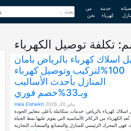
يانة
خدمة
من
نازل
كهرباء
نحن
م:
تكلفة توصيل الكهرباء
 اسلاك كهرباء بالرياض بامان
100%لتركيب وتوصيل كهرباء
المنازل بأحدث الأساليب
وبـ33%خصم فوري
يناير 20, 2026
Hala Elsheikh
اسلاك كهرباء بالرياض: خدمات متكاملة بأعلى معايير الجودة
تُعد الكهرباء من الركائز الأساسية التي يقوم عليها نمط الحياة
ة، فهي المحرك الرئيسي للمنازل والمصانع والمنشآت التجارية