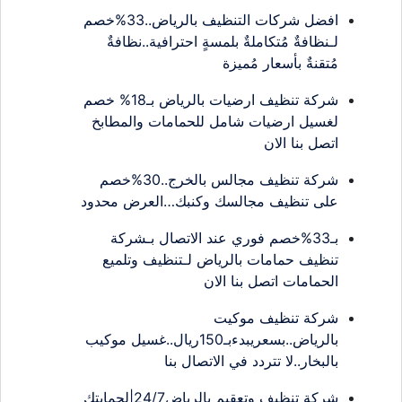
افضل شركات التنظيف بالرياض..33%خصم
لـنظافةٌ مُتكاملةٌ بلمسةٍ احترافية..نظافةٌ
مُتقنةٌ بأسعار مُميزة
شركة تنظيف ارضيات بالرياض بـ18% خصم
لغسيل ارضيات شامل للحمامات والمطابخ
اتصل بنا الان
شركة تنظيف مجالس بالخرج..30%خصم
على تنظيف مجالسك وكنبك…العرض محدود
بـ33%خصم فوري عند الاتصال بـشركة
تنظيف حمامات بالرياض لـتنظيف وتلميع
الحمامات اتصل بنا الان
شركة تنظيف موكيت
بالرياض..بسعريبدءبـ150ريال..غسيل موكيب
بالبخار..لا تتردد في الاتصال بنا
شركة تنظيف وتعقيم بالرياض24/7|لحمايتك