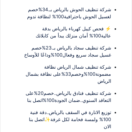
شركة تنظيف الحوش بالرياض بـ.34%خصم
لغسيل الحوش باحترافية100% لنظافة تدوم
⚡ فحص كيبل كهرباء بالرياض بدقة
عالية100% أمان منزلك يبدأ من كابلاتك
شركة تنظيف سجاد بالرياض بـ.23%خصم
غسيل سجاد سريع وفعال100%وداعًا للأوساخ
شركة تنظيف شمال الرياض نظافة
مضمونة100%وخصم33%على نظافة بشمال
الرياض
شركة تنظيف فنادق بالرياض..خصم20%على
التعاقد السنوي..ضمان الجودة100%اتصل بنا
توزيع الانارة في السقف بالرياض..دقة فنية
100% ولمسة فخامة لكل غرفة✨اتصل بنا
الان