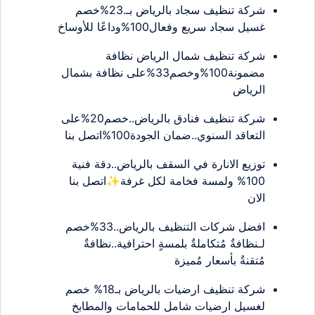
شركة تنظيف سجاد بالرياض بـ.23%خصم
غسيل سجاد سريع وفعال100%وداعًا للأوساخ
شركة تنظيف شمال الرياض نظافة
مضمونة100%وخصم33%على نظافة بشمال
الرياض
شركة تنظيف فنادق بالرياض..خصم20%على
التعاقد السنوي..ضمان الجودة100%اتصل بنا
توزيع الانارة في السقف بالرياض..دقة فنية
100% ولمسة فخامة لكل غرفة✨اتصل بنا
الان
افضل شركات التنظيف بالرياض..33%خصم
لـنظافةٌ مُتكاملةٌ بلمسةٍ احترافية..نظافةٌ
مُتقنةٌ بأسعار مُميزة
شركة تنظيف ارضيات بالرياض بـ18% خصم
لغسيل ارضيات شامل للحمامات والمطابخ