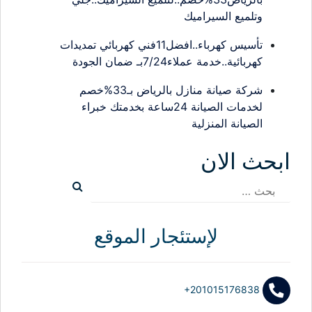
وتلميع السيراميك
تأسيس كهرباء..افضل11فني كهربائي تمديدات
كهربائية..خدمة عملاء7/24بـ ضمان الجودة
شركة صيانة منازل بالرياض بـ33%خصم
لخدمات الصيانة 24ساعة بخدمتك خبراء
الصيانة المنزلية
ابحث الان
البحث
عن:
لإستئجار الموقع
+201015176838