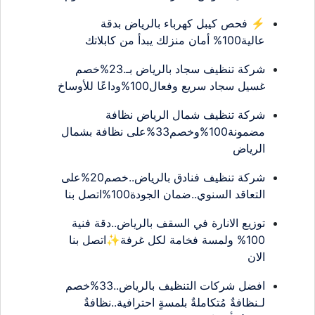
⚡ فحص كيبل كهرباء بالرياض بدقة
عالية100% أمان منزلك يبدأ من كابلاتك
شركة تنظيف سجاد بالرياض بـ.23%خصم
غسيل سجاد سريع وفعال100%وداعًا للأوساخ
شركة تنظيف شمال الرياض نظافة
مضمونة100%وخصم33%على نظافة بشمال
الرياض
شركة تنظيف فنادق بالرياض..خصم20%على
التعاقد السنوي..ضمان الجودة100%اتصل بنا
توزيع الانارة في السقف بالرياض..دقة فنية
100% ولمسة فخامة لكل غرفة✨اتصل بنا
الان
افضل شركات التنظيف بالرياض..33%خصم
لـنظافةٌ مُتكاملةٌ بلمسةٍ احترافية..نظافةٌ