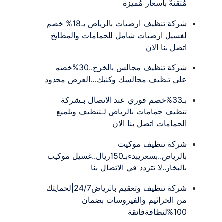
مُتقنةٌ بأسعار مُميزة
شركة تنظيف ارضيات بالرياض بـ18% خصم
لغسيل ارضيات شامل للحمامات والمطابخ
اتصل بنا الان
شركة تنظيف مجالس بالخرج..30%خصم
على تنظيف مجالسك وكنبك…العرض محدود
بـ33%خصم فوري عند الاتصال بـشركة
تنظيف حمامات بالرياض لـتنظيف وتلميع
الحمامات اتصل بنا الان
شركة تنظيف موكيت
بالرياض..بسعريبدءبـ150ريال..غسيل موكيب
بالبخار..لا تتردد في الاتصال بنا
شركة تنظيف وتعقيم بالرياض24/7|لحمايتك
من الجراثيم والفيروسات بضمان
100%لنظافةفائقة