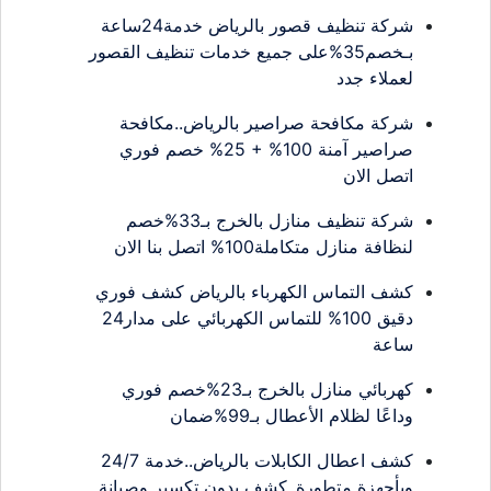
شركة تنظيف قصور بالرياض خدمة24ساعة
بـخصم35%على جميع خدمات تنظيف القصور
لعملاء جدد
شركة مكافحة صراصير بالرياض..مكافحة
صراصير آمنة 100% + 25% خصم فوري
اتصل الان
شركة تنظيف منازل بالخرج بـ33%خصم
لنظافة منازل متكاملة100% اتصل بنا الان
كشف التماس الكهرباء بالرياض كشف فوري
دقيق 100% للتماس الكهربائي على مدار24
ساعة
كهربائي منازل بالخرج بـ23%خصم فوري
وداعًا لظلام الأعطال بـ99%ضمان
كشف اعطال الكابلات بالرياض..خدمة 24/7
وبأجهزة متطورة..كشف بدون تكسير وصيانة