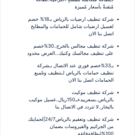
مُتقنةٌ بأسعار مُميزة
شركة تنظيف ارضيات بالرياض بـ18% خصم
لغسيل ارضيات شامل للحمامات والمطابخ
اتصل بنا الان
شركة تنظيف مجالس بالخرج..30%خصم
على تنظيف مجالسك وكنبك…العرض محدود
بـ33%خصم فوري عند الاتصال بـشركة
تنظيف حمامات بالرياض لـتنظيف وتلميع
الحمامات اتصل بنا الان
شركة تنظيف موكيت
بالرياض..بسعريبدءبـ150ريال..غسيل موكيب
بالبخار..لا تتردد في الاتصال بنا
شركة تنظيف وتعقيم بالرياض24/7|لحمايتك
من الجراثيم والفيروسات بضمان
100%لنظافةفائقة