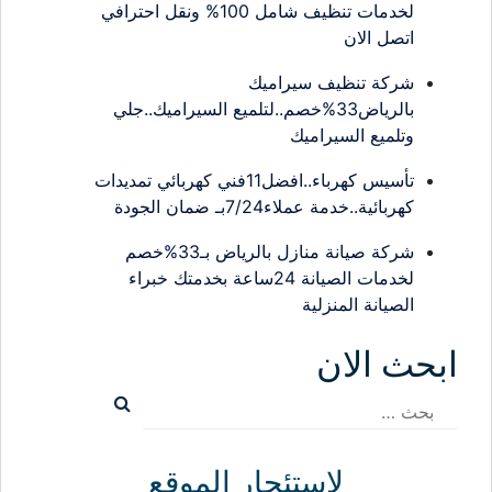
لخدمات تنظيف شامل 100% ونقل احترافي
اتصل الان
شركة تنظيف سيراميك
بالرياض33%خصم..لتلميع السيراميك..جلي
وتلميع السيراميك
تأسيس كهرباء..افضل11فني كهربائي تمديدات
كهربائية..خدمة عملاء7/24بـ ضمان الجودة
شركة صيانة منازل بالرياض بـ33%خصم
لخدمات الصيانة 24ساعة بخدمتك خبراء
الصيانة المنزلية
حث الان
ث
لإستئجار الموقع