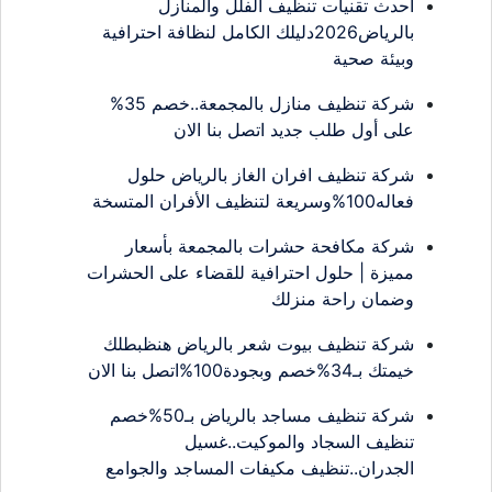
أحدث تقنيات تنظيف الفلل والمنازل
بالرياض2026دليلك الكامل لنظافة احترافية
وبيئة صحية
شركة تنظيف منازل بالمجمعة..خصم 35%
على أول طلب جديد اتصل بنا الان
شركة تنظيف افران الغاز بالرياض حلول
فعاله100%وسريعة لتنظيف الأفران المتسخة
شركة مكافحة حشرات بالمجمعة بأسعار
مميزة | حلول احترافية للقضاء على الحشرات
وضمان راحة منزلك
شركة تنظيف بيوت شعر بالرياض هنظبطلك
خيمتك بـ34%خصم وبجودة100%اتصل بنا الان
شركة تنظيف مساجد بالرياض بـ50%خصم
تنظيف السجاد والموكيت..غسيل
الجدران..تنظيف مكيفات المساجد والجوامع