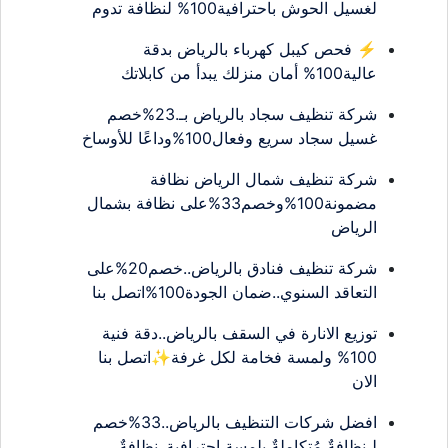
لغسيل الحوش باحترافية100% لنظافة تدوم
⚡ فحص كيبل كهرباء بالرياض بدقة
عالية100% أمان منزلك يبدأ من كابلاتك
شركة تنظيف سجاد بالرياض بـ.23%خصم
غسيل سجاد سريع وفعال100%وداعًا للأوساخ
شركة تنظيف شمال الرياض نظافة
مضمونة100%وخصم33%على نظافة بشمال
الرياض
شركة تنظيف فنادق بالرياض..خصم20%على
التعاقد السنوي..ضمان الجودة100%اتصل بنا
توزيع الانارة في السقف بالرياض..دقة فنية
100% ولمسة فخامة لكل غرفة✨اتصل بنا
الان
افضل شركات التنظيف بالرياض..33%خصم
لـنظافةٌ مُتكاملةٌ بلمسةٍ احترافية..نظافةٌ