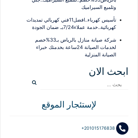
وتلميع السيراميك
تأسيس كهرباء..افضل11فني كهربائي تمديدات
كهربائية..خدمة عملاء7/24بـ ضمان الجودة
شركة صيانة منازل بالرياض بـ33%خصم
لخدمات الصيانة 24ساعة بخدمتك خبراء
الصيانة المنزلية
ابحث الان
البحث
عن:
لإستئجار الموقع
+201015176838