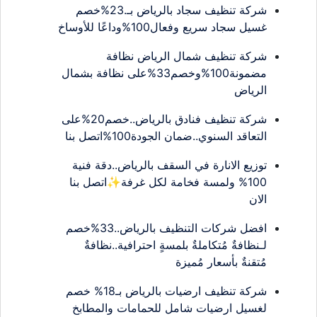
شركة تنظيف سجاد بالرياض بـ.23%خصم
غسيل سجاد سريع وفعال100%وداعًا للأوساخ
شركة تنظيف شمال الرياض نظافة
مضمونة100%وخصم33%على نظافة بشمال
الرياض
شركة تنظيف فنادق بالرياض..خصم20%على
التعاقد السنوي..ضمان الجودة100%اتصل بنا
توزيع الانارة في السقف بالرياض..دقة فنية
100% ولمسة فخامة لكل غرفة✨اتصل بنا
الان
افضل شركات التنظيف بالرياض..33%خصم
لـنظافةٌ مُتكاملةٌ بلمسةٍ احترافية..نظافةٌ
مُتقنةٌ بأسعار مُميزة
شركة تنظيف ارضيات بالرياض بـ18% خصم
لغسيل ارضيات شامل للحمامات والمطابخ