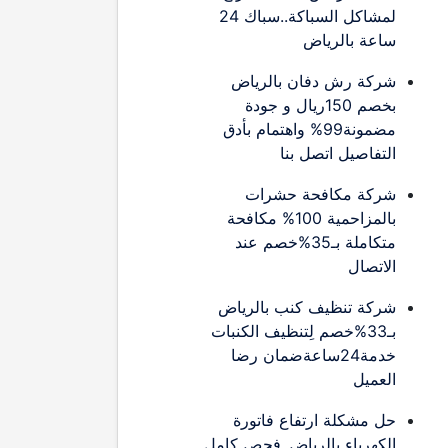
لمشاكل السباكة..سباك 24
ساعة بالرياض
شركة رش دفان بالرياض
بخصم 150ريال و جودة
مضمونة99% واهتمام بأدق
التفاصيل اتصل بنا
شركة مكافحة حشرات
بالمزاحمية 100% مكافحة
متكاملة بـ35%خصم عند
الاتصال
شركة تنظيف كنب بالرياض
بـ33%خصم لِتنظيف الكنبات
خدمة24ساعةضمان رضا
العميل
حل مشكلة ارتفاع فاتورة
الكهرباء بالرياض..فحص كامل