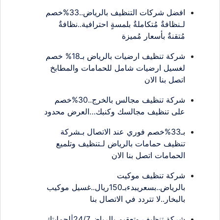
افضل شركات التنظيف بالرياض..33%خصم
لـنظافةٌ مُتكاملةٌ بلمسةٍ احترافية..نظافةٌ
مُتقنةٌ بأسعار مُميزة
شركة تنظيف ارضيات بالرياض بـ18% خصم
لغسيل ارضيات شامل للحمامات والمطابخ
اتصل بنا الان
شركة تنظيف مجالس بالخرج..30%خصم
على تنظيف مجالسك وكنبك…العرض محدود
بـ33%خصم فوري عند الاتصال بـشركة
تنظيف حمامات بالرياض لـتنظيف وتلميع
الحمامات اتصل بنا الان
شركة تنظيف موكيت
بالرياض..بسعريبدءبـ150ريال..غسيل موكيب
بالبخار..لا تتردد في الاتصال بنا
شركة تنظيف وتعقيم بالرياض24/7|لحمايتك