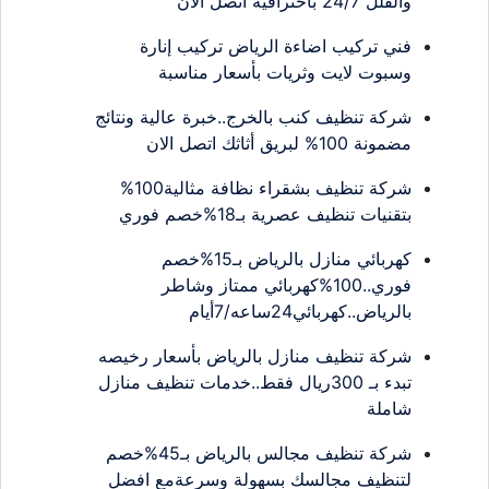
والفلل 24/7 باحترافية اتصل الان
فني تركيب اضاءة الرياض تركيب إنارة
وسبوت لايت وثريات بأسعار مناسبة
شركة تنظيف كنب بالخرج..خبرة عالية ونتائج
مضمونة 100% لبريق أثاثك اتصل الان
شركة تنظيف بشقراء نظافة مثالية100%
بتقنيات تنظيف عصرية بـ18%خصم فوري
كهربائي منازل بالرياض بـ15%خصم
فوري..100%كهربائي ممتاز وشاطر
بالرياض..كهربائي24ساعه/7أيام
شركة تنظيف منازل بالرياض بأسعار رخيصه
تبدء بـ 300ريال فقط..خدمات تنظيف منازل
شاملة
شركة تنظيف مجالس بالرياض بـ45%خصم
لتنظيف مجالسك بسهولة وسرعةمع افضل