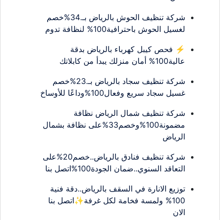
شركة تنظيف الحوش بالرياض بـ.34%خصم
لغسيل الحوش باحترافية100% لنظافة تدوم
⚡ فحص كيبل كهرباء بالرياض بدقة
عالية100% أمان منزلك يبدأ من كابلاتك
شركة تنظيف سجاد بالرياض بـ.23%خصم
غسيل سجاد سريع وفعال100%وداعًا للأوساخ
شركة تنظيف شمال الرياض نظافة
مضمونة100%وخصم33%على نظافة بشمال
الرياض
شركة تنظيف فنادق بالرياض..خصم20%على
التعاقد السنوي..ضمان الجودة100%اتصل بنا
توزيع الانارة في السقف بالرياض..دقة فنية
100% ولمسة فخامة لكل غرفة✨اتصل بنا
الان