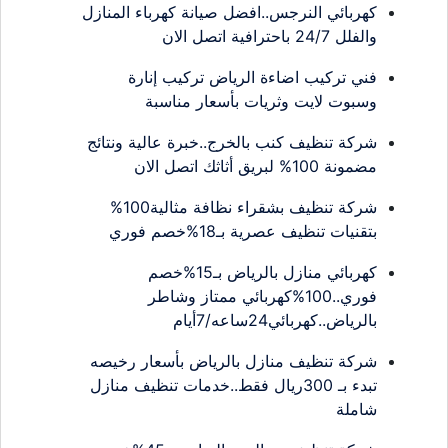
كهربائي النرجس..افضل صيانة كهرباء المنازل
والفلل 24/7 باحترافية اتصل الان
فني تركيب اضاءة الرياض تركيب إنارة
وسبوت لايت وثريات بأسعار مناسبة
شركة تنظيف كنب بالخرج..خبرة عالية ونتائج
مضمونة 100% لبريق أثاثك اتصل الان
شركة تنظيف بشقراء نظافة مثالية100%
بتقنيات تنظيف عصرية بـ18%خصم فوري
كهربائي منازل بالرياض بـ15%خصم
فوري..100%كهربائي ممتاز وشاطر
بالرياض..كهربائي24ساعه/7أيام
شركة تنظيف منازل بالرياض بأسعار رخيصه
تبدء بـ 300ريال فقط..خدمات تنظيف منازل
شاملة