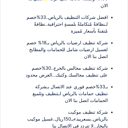
الان
افضل شركات التنظيف بالرياض..33%خصم
لـنظافةٌ مُتكاملةٌ بلمسةٍ احترافية..نظافةٌ
مُتقنةٌ بأسعار مُميزة
شركة تنظيف ارضيات بالرياض بـ18% خصم
لغسيل ارضيات شامل للحمامات والمطابخ
اتصل بنا الان
شركة تنظيف مجالس بالخرج..30%خصم
على تنظيف مجالسك وكنبك…العرض محدود
بـ33%خصم فوري عند الاتصال بـشركة
تنظيف حمامات بالرياض لـتنظيف وتلميع
الحمامات اتصل بنا الان
شركة تنظيف موكيت
بالرياض..بسعريبدءبـ150ريال..غسيل موكيب
بالبخار..لا تتردد في الاتصال بنا