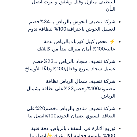
لـتنظيف منازل وفلل وشقق و بيوت اتصل
الـأن
شركة تنظيف الحوش بالرياض بـ.34%خصم
لغسيل الحوش باحترافية100% لنظافة تدوم
⚡ فحص كيبل كهرباء بالرياض بدقة
عالية100% أمان منزلك يبدأ من كابلاتك
شركة تنظيف سجاد بالرياض بـ.23%خصم
غسيل سجاد سريع وفعال100%وداعًا للأوساخ
شركة تنظيف شمال الرياض نظافة
مضمونة100%وخصم33%على نظافة بشمال
الرياض
شركة تنظيف فنادق بالرياض..خصم20%على
التعاقد السنوي..ضمان الجودة100%اتصل بنا
توزيع الانارة في السقف بالرياض..دقة فنية
100% ولمسة فخامة لكل غرفة✨اتصل بنا