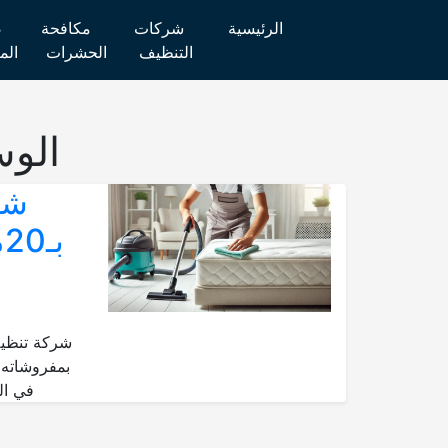
الرئيسية
شركات
مكافحة
ص
التنظيف
الحشرات
الم
الو
شر
ب
شركة تنظيف
بمفروشاته
في ال