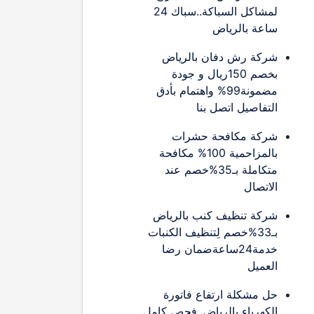
لمشاكل السباكة..سباك 24
ساعة بالرياض
شركة رش دفان بالرياض
بخصم 150ريال و جودة
مضمونة99% واهتمام بأدق
التفاصيل اتصل بنا
شركة مكافحة حشرات
بالمزاحمية 100% مكافحة
متكاملة بـ35%خصم عند
الاتصال
شركة تنظيف كنب بالرياض
بـ33%خصم لِتنظيف الكنبات
خدمة24ساعةضمان رضا
العميل
حل مشكلة ارتفاع فاتورة
الكهرباء بالرياض..فحص كامل