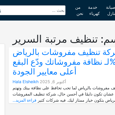
يانة
خدمة
من
نازل
كهرباء
نحن
سم:
تنظيف مرتبة السرير
كة تنظيف مفروشات بالرياض
ـ20%لـ نظافة مفروشاتك ودّع البقع
أعلى معايير الجودة
أكتوبر 6, 2025
Hala Elsheikh
 مفروشات بالرياض لما تحب تحافظ على نظافة بيتك وتهتم
 عشان تكون دايمًا في أحسن حال، شركة تنظيف المفروشات
رياض بتكون خيار ممتاز ليك. فيه شركات كتير
قراءة المزيد...