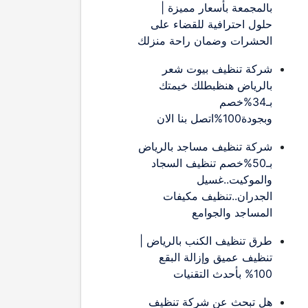
بالمجمعة بأسعار مميزة |
حلول احترافية للقضاء على
الحشرات وضمان راحة منزلك
شركة تنظيف بيوت شعر
بالرياض هنظبطلك خيمتك
بـ34%خصم
وبجودة100%اتصل بنا الان
شركة تنظيف مساجد بالرياض
بـ50%خصم تنظيف السجاد
والموكيت..غسيل
الجدران..تنظيف مكيفات
المساجد والجوامع
طرق تنظيف الكنب بالرياض |
تنظيف عميق وإزالة البقع
100% بأحدث التقنيات
هل تبحث عن شركة تنظيف