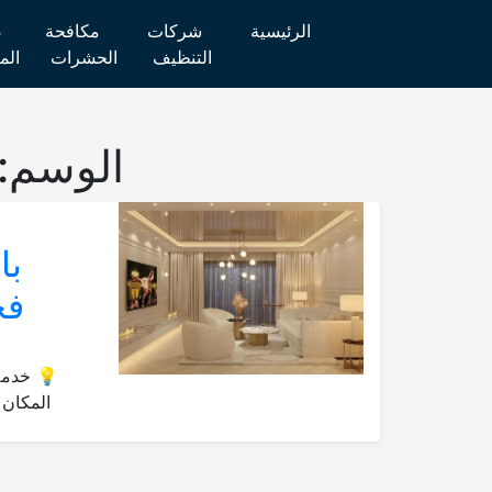
الرئيسية
شركات
مكافحة
ص
التنظيف
الحشرات
الم
الوسم:
فخ
💡 خدمة 
المكان 