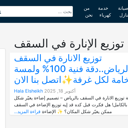
يانة
خدمة
من
نازل
كهرباء
نحن
توزيع الإنارة في السقف
توزيع الانارة في السقف
بالرياض..دقة فنية 100% ولمسة
امة لكل غرفة✨اتصل بنا الان
أكتوبر 18, 2025
Hala Elsheikh
توزيع الانارة في السقف بالرياض – تصميم إضاءة يغيّر شكل
بالكامل! هل فكرت قبل كده قد إيه توزيع الإضاءة في السقف
ممكن يغيّر شكل المكان؟ ✨ الإضاءة
قراءة المزيد...