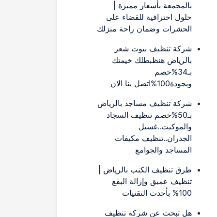
بالمجمعة بأسعار مميزة |
حلول احترافية للقضاء على
الحشرات وضمان راحة منزلك
شركة تنظيف بيوت شعر
بالرياض هنظبطلك خيمتك
بـ34%خصم
وبجودة100%اتصل بنا الان
شركة تنظيف مساجد بالرياض
بـ50%خصم تنظيف السجاد
والموكيت..غسيل
الجدران..تنظيف مكيفات
المساجد والجوامع
طرق تنظيف الكنب بالرياض |
تنظيف عميق وإزالة البقع
100% بأحدث التقنيات
هل تبحث عن شركة تنظيف