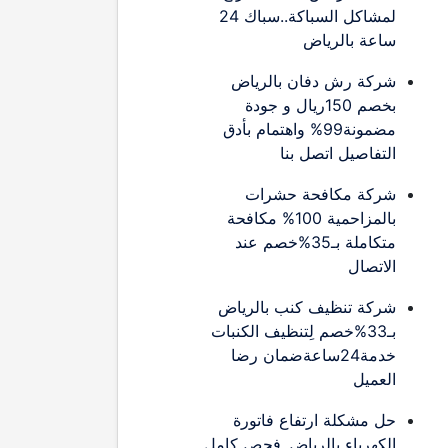
لمشاكل السباكة..سباك 24
ساعة بالرياض
شركة رش دفان بالرياض
بخصم 150ريال و جودة
مضمونة99% واهتمام بأدق
التفاصيل اتصل بنا
شركة مكافحة حشرات
بالمزاحمية 100% مكافحة
متكاملة بـ35%خصم عند
الاتصال
شركة تنظيف كنب بالرياض
بـ33%خصم لِتنظيف الكنبات
خدمة24ساعةضمان رضا
العميل
حل مشكلة ارتفاع فاتورة
الكهرباء بالرياض..فحص كامل