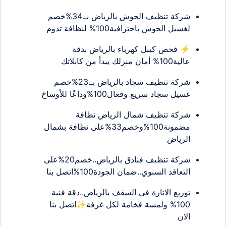
شركة تنظيف الحوش بالرياض بـ.34%خصم
لغسيل الحوش باحترافية100% لنظافة تدوم
⚡ فحص كيبل كهرباء بالرياض بدقة
عالية100% أمان منزلك يبدأ من كابلاتك
شركة تنظيف سجاد بالرياض بـ.23%خصم
غسيل سجاد سريع وفعال100%وداعًا للأوساخ
شركة تنظيف شمال الرياض نظافة
مضمونة100%وخصم33%على نظافة بشمال
الرياض
شركة تنظيف فنادق بالرياض..خصم20%على
التعاقد السنوي..ضمان الجودة100%اتصل بنا
توزيع الانارة في السقف بالرياض..دقة فنية
100% ولمسة فخامة لكل غرفة✨اتصل بنا
الان