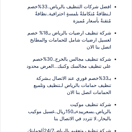
افضل شركات التنظيف بالرياض..33%خصم
لـنظافةٌ مُتكاملةٌ بلمسةٍ احترافية..نظافةٌ
مُتقنةٌ بأسعار مُميزة
شركة تنظيف ارضيات بالرياض بـ18% خصم
لغسيل ارضيات شامل للحمامات والمطابخ
اتصل بنا الان
شركة تنظيف مجالس بالخرج..30%خصم
على تنظيف مجالسك وكنبك…العرض محدود
بـ33%خصم فوري عند الاتصال بـشركة
تنظيف حمامات بالرياض لـتنظيف وتلميع
الحمامات اتصل بنا الان
شركة تنظيف موكيت
بالرياض..بسعريبدءبـ150ريال..غسيل موكيب
بالبخار..لا تتردد في الاتصال بنا
شركة تنظيف وتعقيم بالرياض24/7|لحمايتك