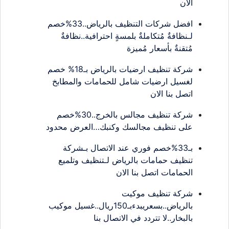
الان
افضل شركات التنظيف بالرياض..33%خصم
لـنظافةٌ مُتكاملةٌ بلمسةٍ احترافية..نظافةٌ
مُتقنةٌ بأسعار مُميزة
شركة تنظيف ارضيات بالرياض بـ18% خصم
لغسيل ارضيات شامل للحمامات والمطابخ
اتصل بنا الان
شركة تنظيف مجالس بالخرج..30%خصم
على تنظيف مجالسك وكنبك…العرض محدود
بـ33%خصم فوري عند الاتصال بـشركة
تنظيف حمامات بالرياض لـتنظيف وتلميع
الحمامات اتصل بنا الان
شركة تنظيف موكيت
بالرياض..بسعريبدءبـ150ريال..غسيل موكيب
بالبخار..لا تتردد في الاتصال بنا