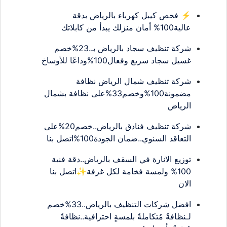
⚡ فحص كيبل كهرباء بالرياض بدقة
عالية100% أمان منزلك يبدأ من كابلاتك
شركة تنظيف سجاد بالرياض بـ.23%خصم
غسيل سجاد سريع وفعال100%وداعًا للأوساخ
شركة تنظيف شمال الرياض نظافة
مضمونة100%وخصم33%على نظافة بشمال
الرياض
شركة تنظيف فنادق بالرياض..خصم20%على
التعاقد السنوي..ضمان الجودة100%اتصل بنا
توزيع الانارة في السقف بالرياض..دقة فنية
100% ولمسة فخامة لكل غرفة✨اتصل بنا
الان
افضل شركات التنظيف بالرياض..33%خصم
لـنظافةٌ مُتكاملةٌ بلمسةٍ احترافية..نظافةٌ