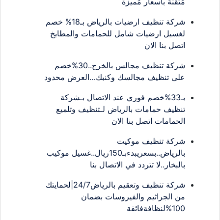
مُتقنةٌ بأسعار مُميزة
شركة تنظيف ارضيات بالرياض بـ18% خصم
لغسيل ارضيات شامل للحمامات والمطابخ
اتصل بنا الان
شركة تنظيف مجالس بالخرج..30%خصم
على تنظيف مجالسك وكنبك…العرض محدود
بـ33%خصم فوري عند الاتصال بـشركة
تنظيف حمامات بالرياض لـتنظيف وتلميع
الحمامات اتصل بنا الان
شركة تنظيف موكيت
بالرياض..بسعريبدءبـ150ريال..غسيل موكيب
بالبخار..لا تتردد في الاتصال بنا
شركة تنظيف وتعقيم بالرياض24/7|لحمايتك
من الجراثيم والفيروسات بضمان
100%لنظافةفائقة