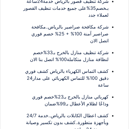
شركة تنظيف قصور بالرياض خدمة24ساعة
بـخصم35%على جميع خدمات تنظيف القصور
لعملاء جدد
شركة مكافحة صراصير بالرياض..مكافحة
صراصير آمنة 100% + 25% خصم فوري
اتصل الان
شركة تنظيف منازل بالخرج بـ33%خصم
لنظافة منازل متكاملة100% اتصل بنا الان
كشف التماس الكهرباء بالرياض كشف فوري
دقيق 100% للتماس الكهربائي على مدار24
ساعة
كهربائي منازل بالخرج بـ23%خصم فوري
وداعًا لظلام الأعطال بـ99%ضمان
كشف اعطال الكابلات بالرياض..خدمة 24/7
وبأجهزة متطورة..كشف بدون تكسير وصيانة