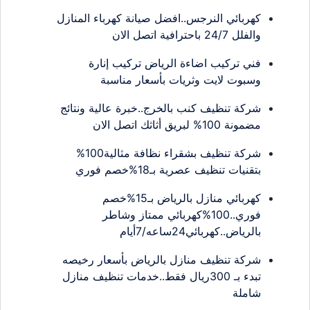
كهربائي النرجس..افضل صيانة كهرباء المنازل
والفلل 24/7 باحترافية اتصل الان
فني تركيب اضاءة الرياض تركيب إنارة
وسبوت لايت وثريات بأسعار مناسبة
شركة تنظيف كنب بالخرج..خبرة عالية ونتائج
مضمونة 100% لبريق أثاثك اتصل الان
شركة تنظيف بشقراء نظافة مثالية100%
بتقنيات تنظيف عصرية بـ18%خصم فوري
كهربائي منازل بالرياض بـ15%خصم
فوري..100%كهربائي ممتاز وشاطر
بالرياض..كهربائي24ساعه/7أيام
شركة تنظيف منازل بالرياض بأسعار رخيصه
تبدء بـ 300ريال فقط..خدمات تنظيف منازل
شاملة