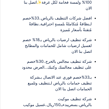
100% ولمسة فخامة لكل غرفة✨اتصل بنا
الان
افضل شركات التنظيف بالرياض..33%خصم
لـنظافةٌ مُتكاملةٌ بلمسةٍ احترافية..نظافةٌ
مُتقنةٌ بأسعار مُميزة
شركة تنظيف ارضيات بالرياض بـ18% خصم
لغسيل ارضيات شامل للحمامات والمطابخ
اتصل بنا الان
شركة تنظيف مجالس بالخرج..30%خصم
على تنظيف مجالسك وكنبك…العرض محدود
بـ33%خصم فوري عند الاتصال بـشركة
تنظيف حمامات بالرياض لـتنظيف وتلميع
الحمامات اتصل بنا الان
شركة تنظيف موكيت
بالرياض..بسعريبدءبـ150ريال..غسيل موكيب