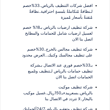
افضل شركات التنظيف بالرياض..33%خصم
لـنظافةٌ مُتكاملةٌ بلمسةٍ احترافية..نظافةٌ
مُتقنةٌ بأسعار مُميزة
شركة تنظيف ارضيات بالرياض بـ18% خصم
لغسيل ارضيات شامل للحمامات والمطابخ
اتصل بنا الان
شركة تنظيف مجالس بالخرج..30%خصم
على تنظيف مجالسك وكنبك…العرض محدود
بـ33%خصم فوري عند الاتصال بـشركة
تنظيف حمامات بالرياض لـتنظيف وتلميع
الحمامات اتصل بنا الان
شركة تنظيف موكيت
بالرياض..بسعريبدءبـ150ريال..غسيل موكيب
بالبخار..لا تتردد في الاتصال بنا
شركة تنظيف وتعقيم بالرياض24/7|لحمايتك