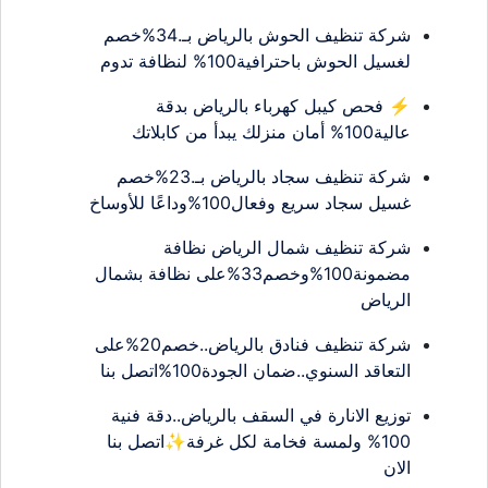
شركة تنظيف الحوش بالرياض بـ.34%خصم
لغسيل الحوش باحترافية100% لنظافة تدوم
⚡ فحص كيبل كهرباء بالرياض بدقة
عالية100% أمان منزلك يبدأ من كابلاتك
شركة تنظيف سجاد بالرياض بـ.23%خصم
غسيل سجاد سريع وفعال100%وداعًا للأوساخ
شركة تنظيف شمال الرياض نظافة
مضمونة100%وخصم33%على نظافة بشمال
الرياض
شركة تنظيف فنادق بالرياض..خصم20%على
التعاقد السنوي..ضمان الجودة100%اتصل بنا
توزيع الانارة في السقف بالرياض..دقة فنية
100% ولمسة فخامة لكل غرفة✨اتصل بنا
الان