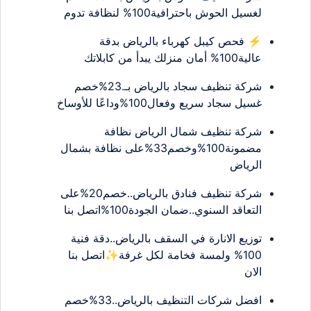
لغسيل الحوش باحترافية100% لنظافة تدوم
⚡ فحص كيبل كهرباء بالرياض بدقة
عالية100% أمان منزلك يبدأ من كابلاتك
شركة تنظيف سجاد بالرياض بـ.23%خصم
غسيل سجاد سريع وفعال100%وداعًا للأوساخ
شركة تنظيف شمال الرياض نظافة
مضمونة100%وخصم33%على نظافة بشمال
الرياض
شركة تنظيف فنادق بالرياض..خصم20%على
التعاقد السنوي..ضمان الجودة100%اتصل بنا
توزيع الانارة في السقف بالرياض..دقة فنية
100% ولمسة فخامة لكل غرفة✨اتصل بنا
الان
افضل شركات التنظيف بالرياض..33%خصم