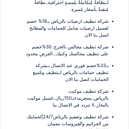
لـنظافةٌ مُتكاملةٌ بلمسةٍ احترافية..نظافةٌ
مُتقنةٌ بأسعار مُميزة
شركة تنظيف ارضيات بالرياض بـ18% خصم
لغسيل ارضيات شامل للحمامات والمطابخ
اتصل بنا الان
شركة تنظيف مجالس بالخرج..30%خصم
على تنظيف مجالسك وكنبك…العرض محدود
بـ33%خصم فوري عند الاتصال بـشركة
تنظيف حمامات بالرياض لـتنظيف وتلميع
الحمامات اتصل بنا الان
شركة تنظيف موكيت
بالرياض..بسعريبدءبـ150ريال..غسيل موكيب
بالبخار..لا تتردد في الاتصال بنا
شركة تنظيف وتعقيم بالرياض24/7|لحمايتك
من الجراثيم والفيروسات بضمان