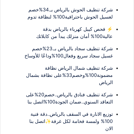
شركة تنظيف الحوش بالرياض بـ.34%خصم
لغسيل الحوش باحترافية100% لنظافة تدوم
⚡ فحص كيبل كهرباء بالرياض بدقة
عالية100% أمان منزلك يبدأ من كابلاتك
شركة تنظيف سجاد بالرياض بـ.23%خصم
غسيل سجاد سريع وفعال100%وداعًا للأوساخ
شركة تنظيف شمال الرياض نظافة
مضمونة100%وخصم33%على نظافة بشمال
الرياض
شركة تنظيف فنادق بالرياض..خصم20%على
التعاقد السنوي..ضمان الجودة100%اتصل بنا
توزيع الانارة في السقف بالرياض..دقة فنية
100% ولمسة فخامة لكل غرفة✨اتصل بنا
الان