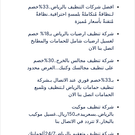
افضل شركات التنظيف بالرياض..33%خصم
لـنظافةٌ مُتكاملةٌ بلمسةٍ احترافية..نظافةٌ
مُتقنةٌ بأسعار مُميزة
شركة تنظيف ارضيات بالرياض بـ18% خصم
لغسيل ارضيات شامل للحمامات والمطابخ
اتصل بنا الان
شركة تنظيف مجالس بالخرج..30%خصم
على تنظيف مجالسك وكنبك…العرض محدود
بـ33%خصم فوري عند الاتصال بـشركة
تنظيف حمامات بالرياض لـتنظيف وتلميع
الحمامات اتصل بنا الان
شركة تنظيف موكيت
بالرياض..بسعريبدءبـ150ريال..غسيل موكيب
بالبخار..لا تتردد في الاتصال بنا
شركة تنظيف وتعقيم بالرياض24/7|لحمايتك