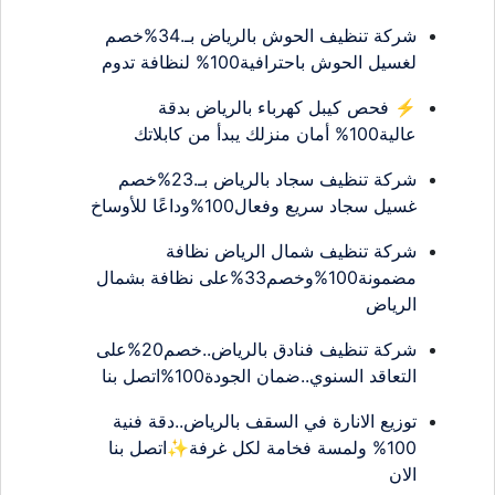
شركة تنظيف الحوش بالرياض بـ.34%خصم
لغسيل الحوش باحترافية100% لنظافة تدوم
⚡ فحص كيبل كهرباء بالرياض بدقة
عالية100% أمان منزلك يبدأ من كابلاتك
شركة تنظيف سجاد بالرياض بـ.23%خصم
غسيل سجاد سريع وفعال100%وداعًا للأوساخ
شركة تنظيف شمال الرياض نظافة
مضمونة100%وخصم33%على نظافة بشمال
الرياض
شركة تنظيف فنادق بالرياض..خصم20%على
التعاقد السنوي..ضمان الجودة100%اتصل بنا
توزيع الانارة في السقف بالرياض..دقة فنية
100% ولمسة فخامة لكل غرفة✨اتصل بنا
الان