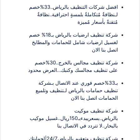
افضل شركات التنظيف بالرياض..33%خصم
لـنظافةٌ مُتكاملةٌ بلمسةٍ احترافية..نظافةٌ
مُتقنةٌ بأسعار مُميزة
شركة تنظيف ارضيات بالرياض بـ18% خصم
لغسيل ارضيات شامل للحمامات والمطابخ
اتصل بنا الان
شركة تنظيف مجالس بالخرج..30%خصم
على تنظيف مجالسك وكنبك…العرض محدود
بـ33%خصم فوري عند الاتصال بـشركة
تنظيف حمامات بالرياض لـتنظيف وتلميع
الحمامات اتصل بنا الان
شركة تنظيف موكيت
بالرياض..بسعريبدءبـ150ريال..غسيل موكيب
بالبخار..لا تتردد في الاتصال بنا
شركة تنظيف وتعقيم بالرياض24/7|لحمايتك