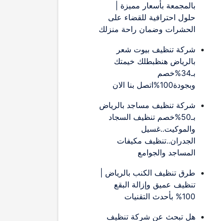
بالمجمعة بأسعار مميزة |
حلول احترافية للقضاء على
الحشرات وضمان راحة منزلك
شركة تنظيف بيوت شعر
بالرياض هنظبطلك خيمتك
بـ34%خصم
وبجودة100%اتصل بنا الان
شركة تنظيف مساجد بالرياض
بـ50%خصم تنظيف السجاد
والموكيت..غسيل
الجدران..تنظيف مكيفات
المساجد والجوامع
طرق تنظيف الكنب بالرياض |
تنظيف عميق وإزالة البقع
100% بأحدث التقنيات
هل تبحث عن شركة تنظيف