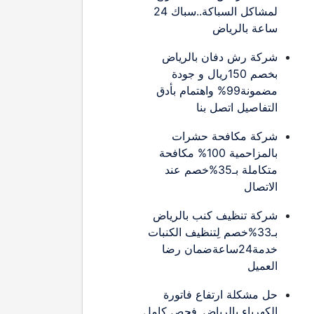
لمشاكل السباكة..سباك 24
ساعة بالرياض
شركة رش دفان بالرياض
بخصم 150ريال و جودة
مضمونة99% واهتمام بأدق
التفاصيل اتصل بنا
شركة مكافحة حشرات
بالمزاحمية 100% مكافحة
متكاملة بـ35%خصم عند
الاتصال
شركة تنظيف كنب بالرياض
بـ33%خصم لِتنظيف الكنبات
خدمة24ساعةضمان رضا
العميل
حل مشكلة ارتفاع فاتورة
الكهرباء بالرياض..فحص كامل