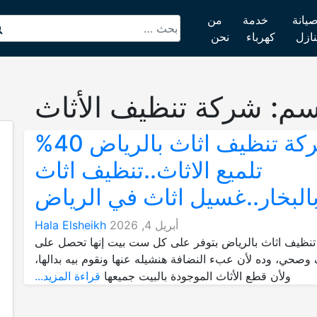
يانة
خدمة
من
نازل
كهرباء
نحن
سم:
شركة تنظيف الأثاث
شركة تنظيف اثاث بالرياض 40%
تلميع الاثاث..تنظيف اثاث
البخار..غسيل اثاث في الرياض
أبريل 4, 2026
Hala Elsheikh
نظيف اثاث بالرياض بتوفر على كل ست بيت إنها تحصل على
صحي، وده لأن عبء النضافة هنشيله عنها ونقوم بيه بدالها،
ولأن قطع الأثاث الموجودة بالبيت جميعها
قراءة المزيد...