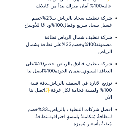
عالية100% أمان منزلك يبدأ من كابلاتك
شركة تنظيف سجاد بالرياض بـ.23%خصم
غسيل سجاد سريع وفعال100%وداعًا للأوساخ
شركة تنظيف شمال الرياض نظافة
مضمونة100%وخصم33%على نظافة بشمال
الرياض
شركة تنظيف فنادق بالرياض..خصم20%على
التعاقد السنوي..ضمان الجودة100%اتصل بنا
توزيع الانارة في السقف بالرياض..دقة فنية
100% ولمسة فخامة لكل غرفة✨اتصل بنا
الان
افضل شركات التنظيف بالرياض..33%خصم
لـنظافةٌ مُتكاملةٌ بلمسةٍ احترافية..نظافةٌ
مُتقنةٌ بأسعار مُميزة