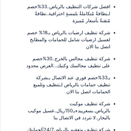
افضل شركات التنظيف بالرياض..33%خصم
لـنظافةٌ مُتكاملةٌ بلمسةٍ احترافية..نظافةٌ
مُتقنةٌ بأسعار مُميزة
شركة تنظيف ارضيات بالرياض بـ18% خصم
لغسيل ارضيات شامل للحمامات والمطابخ
اتصل بنا الان
شركة تنظيف مجالس بالخرج..30%خصم
على تنظيف مجالسك وكنبك…العرض محدود
بـ33%خصم فوري عند الاتصال بـشركة
تنظيف حمامات بالرياض لـتنظيف وتلميع
الحمامات اتصل بنا الان
شركة تنظيف موكيت
بالرياض..بسعريبدءبـ150ريال..غسيل موكيب
بالبخار..لا تتردد في الاتصال بنا
شركة تنظيف وتعقيم بالرياض24/7|لحمايتك