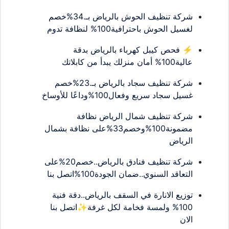
شركة تنظيف الحوش بالرياض بـ.34%خصم
لغسيل الحوش باحترافية100% لنظافة تدوم
⚡ فحص كيبل كهرباء بالرياض بدقة
عالية100% أمان منزلك يبدأ من كابلاتك
شركة تنظيف سجاد بالرياض بـ.23%خصم
غسيل سجاد سريع وفعال100%وداعًا للأوساخ
شركة تنظيف شمال الرياض نظافة
مضمونة100%وخصم33%على نظافة بشمال
الرياض
شركة تنظيف فنادق بالرياض..خصم20%على
التعاقد السنوي..ضمان الجودة100%اتصل بنا
توزيع الانارة في السقف بالرياض..دقة فنية
100% ولمسة فخامة لكل غرفة✨اتصل بنا
الان