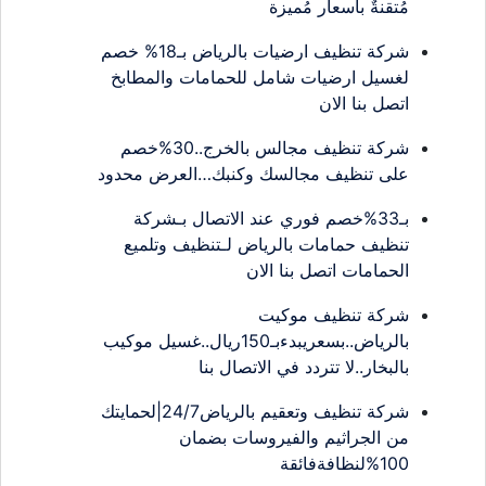
مُتقنةٌ بأسعار مُميزة
شركة تنظيف ارضيات بالرياض بـ18% خصم
لغسيل ارضيات شامل للحمامات والمطابخ
اتصل بنا الان
شركة تنظيف مجالس بالخرج..30%خصم
على تنظيف مجالسك وكنبك…العرض محدود
بـ33%خصم فوري عند الاتصال بـشركة
تنظيف حمامات بالرياض لـتنظيف وتلميع
الحمامات اتصل بنا الان
شركة تنظيف موكيت
بالرياض..بسعريبدءبـ150ريال..غسيل موكيب
بالبخار..لا تتردد في الاتصال بنا
شركة تنظيف وتعقيم بالرياض24/7|لحمايتك
من الجراثيم والفيروسات بضمان
100%لنظافةفائقة