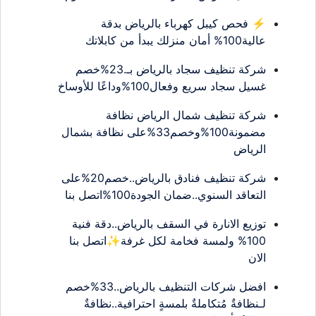
⚡ فحص كيبل كهرباء بالرياض بدقة
عالية100% أمان منزلك يبدأ من كابلاتك
شركة تنظيف سجاد بالرياض بـ.23%خصم
غسيل سجاد سريع وفعال100%وداعًا للأوساخ
شركة تنظيف شمال الرياض نظافة
مضمونة100%وخصم33%على نظافة بشمال
الرياض
شركة تنظيف فنادق بالرياض..خصم20%على
التعاقد السنوي..ضمان الجودة100%اتصل بنا
توزيع الانارة في السقف بالرياض..دقة فنية
100% ولمسة فخامة لكل غرفة✨اتصل بنا
الان
افضل شركات التنظيف بالرياض..33%خصم
لـنظافةٌ مُتكاملةٌ بلمسةٍ احترافية..نظافةٌ