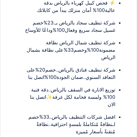
⚡ فحص كيبل كهرباء بالرياض بدقة
عالية100% أمان منزلك يبدأ من كابلاتك
شركة تنظيف سجاد بالرياض بـ.23%خصم
غسيل سجاد سريع وفعال100%وداعًا للأوساخ
شركة تنظيف شمال الرياض نظافة
مضمونة100%وخصم33%على نظافة بشمال
الرياض
شركة تنظيف فنادق بالرياض..خصم20%على
التعاقد السنوي..ضمان الجودة100%اتصل بنا
توزيع الانارة في السقف بالرياض..دقة فنية
100% ولمسة فخامة لكل غرفة✨اتصل بنا
الان
افضل شركات التنظيف بالرياض..33%خصم
لـنظافةٌ مُتكاملةٌ بلمسةٍ احترافية..نظافةٌ
مُتقنةٌ بأسعار مُميزة