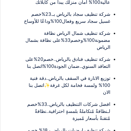
عالية100% أمان منزلك يبدأ من كابلاتك
شركة تنظيف سجاد بالرياض بـ.23%خصم
غسيل سجاد سريع وفعال100%وداعًا للأوساخ
شركة تنظيف شمال الرياض نظافة
مضمونة100%وخصم33%على نظافة بشمال
الرياض
شركة تنظيف فنادق بالرياض..خصم20%على
التعاقد السنوي..ضمان الجودة100%اتصل بنا
توزيع الانارة في السقف بالرياض..دقة فنية
100% ولمسة فخامة لكل غرفة✨اتصل بنا
الان
افضل شركات التنظيف بالرياض..33%خصم
لـنظافةٌ مُتكاملةٌ بلمسةٍ احترافية..نظافةٌ
مُتقنةٌ بأسعار مُميزة
شركة تنظيف ارضيات بالرياض بـ18% خصم