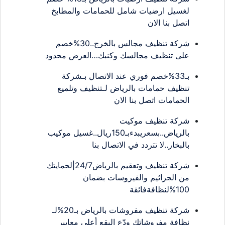
لغسيل ارضيات شامل للحمامات والمطابخ
اتصل بنا الان
شركة تنظيف مجالس بالخرج..30%خصم
على تنظيف مجالسك وكنبك…العرض محدود
بـ33%خصم فوري عند الاتصال بـشركة
تنظيف حمامات بالرياض لـتنظيف وتلميع
الحمامات اتصل بنا الان
شركة تنظيف موكيت
بالرياض..بسعريبدءبـ150ريال..غسيل موكيب
بالبخار..لا تتردد في الاتصال بنا
شركة تنظيف وتعقيم بالرياض24/7|لحمايتك
من الجراثيم والفيروسات بضمان
100%لنظافةفائقة
شركة تنظيف مفروشات بالرياض بـ20%لـ
نظافة مفروشاتك ودّع البقع أعلى معايير