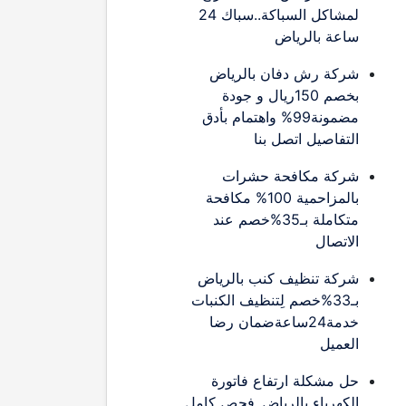
لمشاكل السباكة..سباك 24
ساعة بالرياض
شركة رش دفان بالرياض
بخصم 150ريال و جودة
مضمونة99% واهتمام بأدق
التفاصيل اتصل بنا
شركة مكافحة حشرات
بالمزاحمية 100% مكافحة
متكاملة بـ35%خصم عند
الاتصال
شركة تنظيف كنب بالرياض
بـ33%خصم لِتنظيف الكنبات
خدمة24ساعةضمان رضا
العميل
حل مشكلة ارتفاع فاتورة
الكهرباء بالرياض..فحص كامل