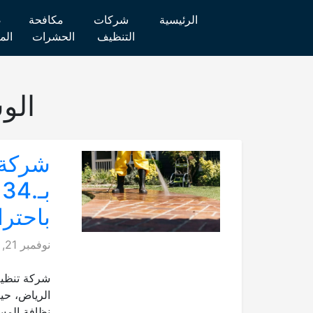
الرئيسية
شركات
مكافحة
ص
التنظيف
الحشرات
الم
الو
شركة 
ب
باحترافية100% لن
نوفمبر 21, 2025
شركة تنظيف
الرياض، حيث
نظافة المسا