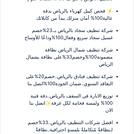
⚡ فحص كيبل كهرباء بالرياض بدقة
عالية100% أمان منزلك يبدأ من كابلاتك
شركة تنظيف سجاد بالرياض بـ.23%خصم
غسيل سجاد سريع وفعال100%وداعًا للأوساخ
شركة تنظيف شمال الرياض نظافة
مضمونة100%وخصم33%على نظافة بشمال
الرياض
شركة تنظيف فنادق بالرياض..خصم20%على
التعاقد السنوي..ضمان الجودة100%اتصل بنا
توزيع الانارة في السقف بالرياض..دقة فنية
100% ولمسة فخامة لكل غرفة✨اتصل بنا
الان
افضل شركات التنظيف بالرياض..33%خصم
لـنظافةٌ مُتكاملةٌ بلمسةٍ احترافية..نظافةٌ