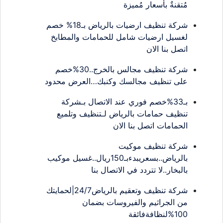
مُتقنةٌ بأسعار مُميزة
شركة تنظيف ارضيات بالرياض بـ18% خصم
لغسيل ارضيات شامل للحمامات والمطابخ
اتصل بنا الان
شركة تنظيف مجالس بالخرج..30%خصم
على تنظيف مجالسك وكنبك…العرض محدود
بـ33%خصم فوري عند الاتصال بـشركة
تنظيف حمامات بالرياض لـتنظيف وتلميع
الحمامات اتصل بنا الان
شركة تنظيف موكيت
بالرياض..بسعريبدءبـ150ريال..غسيل موكيب
بالبخار..لا تتردد في الاتصال بنا
شركة تنظيف وتعقيم بالرياض24/7|لحمايتك
من الجراثيم والفيروسات بضمان
100%لنظافةفائقة