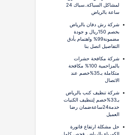
لمشاكل السباكة..سباك 24
ساعة بالرياض
شركة رش دفان بالرياض
بخصم 150ريال و جودة
مضمونة99% واهتمام بأدق
التفاصيل اتصل بنا
شركة مكافحة حشرات
بالمزاحمية 100% مكافحة
متكاملة بـ35%خصم عند
الاتصال
شركة تنظيف كنب بالرياض
بـ33%خصم لِتنظيف الكنبات
خدمة24ساعةضمان رضا
العميل
حل مشكلة ارتفاع فاتورة
الكهرباء بالرياض..فحص كامل