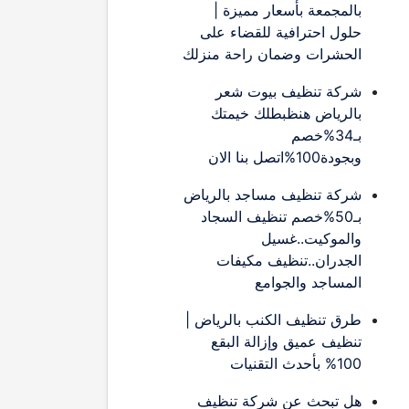
بالمجمعة بأسعار مميزة |
حلول احترافية للقضاء على
الحشرات وضمان راحة منزلك
شركة تنظيف بيوت شعر
بالرياض هنظبطلك خيمتك
بـ34%خصم
وبجودة100%اتصل بنا الان
شركة تنظيف مساجد بالرياض
بـ50%خصم تنظيف السجاد
والموكيت..غسيل
الجدران..تنظيف مكيفات
المساجد والجوامع
طرق تنظيف الكنب بالرياض |
تنظيف عميق وإزالة البقع
100% بأحدث التقنيات
هل تبحث عن شركة تنظيف