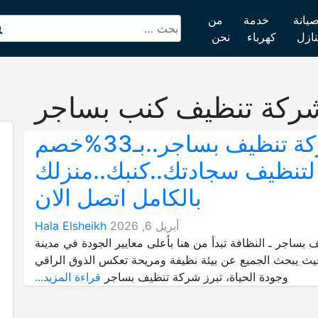
يانة
خدمة
من
نازل
كهرباء
نحن
ركة تنظيف كنب بساجر
شركة تنظيف بساجر..بـ33%خصم
لتنظيف سجادتك..كنبك..منزلك
بالكامل اتصل الان
أبريل 6, 2026
Hala Elsheikh
بساجر ـ النظافة تبدأ من هنا بأعلى معايير الجودة في مدينة
ث يبحث الجميع عن بيئة نظيفة ومريحة تعكس الذوق الراقي
وجودة الحياة، تبرز شركة تنظيف بساجر
قراءة المزيد...