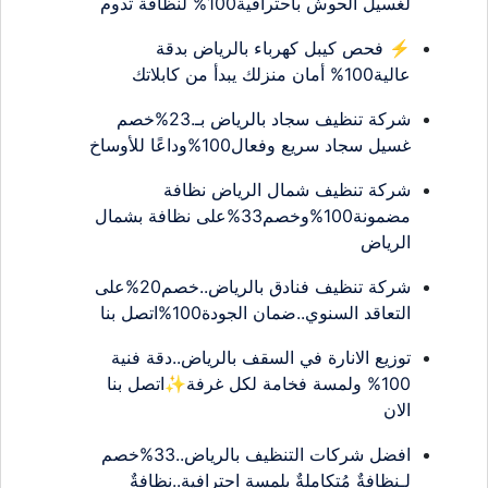
لغسيل الحوش باحترافية100% لنظافة تدوم
⚡ فحص كيبل كهرباء بالرياض بدقة
عالية100% أمان منزلك يبدأ من كابلاتك
شركة تنظيف سجاد بالرياض بـ.23%خصم
غسيل سجاد سريع وفعال100%وداعًا للأوساخ
شركة تنظيف شمال الرياض نظافة
مضمونة100%وخصم33%على نظافة بشمال
الرياض
شركة تنظيف فنادق بالرياض..خصم20%على
التعاقد السنوي..ضمان الجودة100%اتصل بنا
توزيع الانارة في السقف بالرياض..دقة فنية
100% ولمسة فخامة لكل غرفة✨اتصل بنا
الان
افضل شركات التنظيف بالرياض..33%خصم
لـنظافةٌ مُتكاملةٌ بلمسةٍ احترافية..نظافةٌ