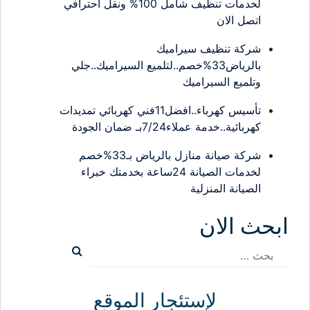
لخدمات تنظيف شامل 100% ونقل احترافي
اتصل الان
شركة تنظيف سيراميك
بالرياض33%خصم..لتلميع السيراميك..جلي
وتلميع السيراميك
تأسيس كهرباء..افضل11فني كهربائي تمديدات
كهربائية..خدمة عملاء7/24بـ ضمان الجودة
شركة صيانة منازل بالرياض بـ33%خصم
لخدمات الصيانة 24ساعة بخدمتك خبراء
الصيانة المنزلية
ابحث الان
البحث
عن:
لإستئجار الموقع