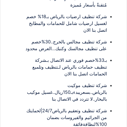
مُتقنةٌ بأسعار مُميزة
شركة تنظيف ارضيات بالرياض بـ18% خصم
لغسيل ارضيات شامل للحمامات والمطابخ
اتصل بنا الان
شركة تنظيف مجالس بالخرج..30%خصم
على تنظيف مجالسك وكنبك…العرض محدود
بـ33%خصم فوري عند الاتصال بـشركة
تنظيف حمامات بالرياض لـتنظيف وتلميع
الحمامات اتصل بنا الان
شركة تنظيف موكيت
بالرياض..بسعريبدءبـ150ريال..غسيل موكيب
بالبخار..لا تتردد في الاتصال بنا
شركة تنظيف وتعقيم بالرياض24/7|لحمايتك
من الجراثيم والفيروسات بضمان
100%لنظافةفائقة