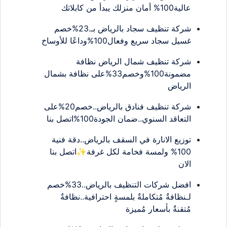
عالية100% أمان منزلك يبدأ من كابلاتك
شركة تنظيف سجاد بالرياض بـ.23%خصم
غسيل سجاد سريع وفعال100%وداعًا للأوساخ
شركة تنظيف شمال الرياض نظافة
مضمونة100%وخصم33%على نظافة بشمال
الرياض
شركة تنظيف فنادق بالرياض..خصم20%على
التعاقد السنوي..ضمان الجودة100%اتصل بنا
توزيع الانارة في السقف بالرياض..دقة فنية
100% ولمسة فخامة لكل غرفة✨اتصل بنا
الان
افضل شركات التنظيف بالرياض..33%خصم
لـنظافةٌ مُتكاملةٌ بلمسةٍ احترافية..نظافةٌ
مُتقنةٌ بأسعار مُميزة