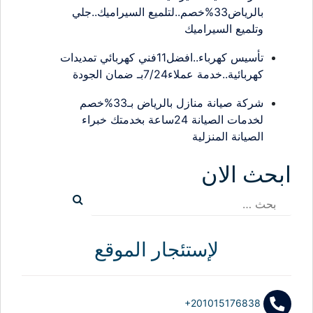
بالرياض33%خصم..لتلميع السيراميك..جلي
وتلميع السيراميك
تأسيس كهرباء..افضل11فني كهربائي تمديدات
كهربائية..خدمة عملاء7/24بـ ضمان الجودة
شركة صيانة منازل بالرياض بـ33%خصم
لخدمات الصيانة 24ساعة بخدمتك خبراء
الصيانة المنزلية
ابحث الان
البحث
عن:
لإستئجار الموقع
+201015176838