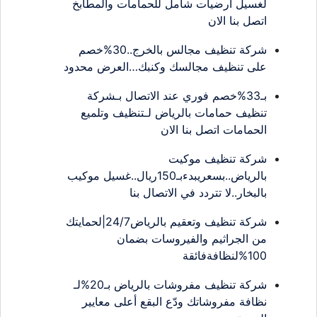
لغسيل ارضيات شامل للحمامات والمطابخ
اتصل بنا الان
شركة تنظيف مجالس بالخرج..30%خصم
على تنظيف مجالسك وكنبك…العرض محدود
بـ33%خصم فوري عند الاتصال بـشركة
تنظيف حمامات بالرياض لـتنظيف وتلميع
الحمامات اتصل بنا الان
شركة تنظيف موكيت
بالرياض..بسعريبدءبـ150ريال..غسيل موكيب
بالبخار..لا تتردد في الاتصال بنا
شركة تنظيف وتعقيم بالرياض24/7|لحمايتك
من الجراثيم والفيروسات بضمان
100%لنظافةفائقة
شركة تنظيف مفروشات بالرياض بـ20%لـ
نظافة مفروشاتك ودّع البقع أعلى معايير