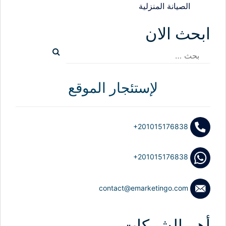
الصيانة المنزلية
ابحث الان
البحث
عن:
لإستئجار الموقع
+201015176838
+201015176838
contact@emarketingo.com
أهم الشركات