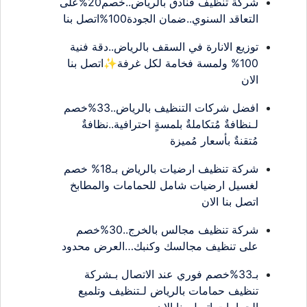
شركة تنظيف فنادق بالرياض..خصم20%على
التعاقد السنوي..ضمان الجودة100%اتصل بنا
توزيع الانارة في السقف بالرياض..دقة فنية
100% ولمسة فخامة لكل غرفة✨اتصل بنا
الان
افضل شركات التنظيف بالرياض..33%خصم
لـنظافةٌ مُتكاملةٌ بلمسةٍ احترافية..نظافةٌ
مُتقنةٌ بأسعار مُميزة
شركة تنظيف ارضيات بالرياض بـ18% خصم
لغسيل ارضيات شامل للحمامات والمطابخ
اتصل بنا الان
شركة تنظيف مجالس بالخرج..30%خصم
على تنظيف مجالسك وكنبك…العرض محدود
بـ33%خصم فوري عند الاتصال بـشركة
تنظيف حمامات بالرياض لـتنظيف وتلميع