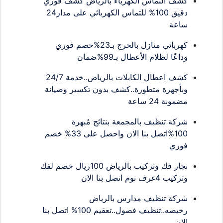
كشف التماس الكهرباء بالرياض كشف فوري
دقيق 100% للتماس الكهربائي على مدار24
ساعة
كهربائي منازل بالخرج بـ23%خصم فوري
وداعًا لظلام الأعطال بـ99%ضمان
كشف اعطال الكابلات بالرياض..خدمة 24/7
وبأجهزة متطورة..كشف بدون تكسير وصيانة
مضمونة 24 ساعة
شركة تنظيف بالمجمعة بنتائج مُبهرة
100%اتصل بنا الان واحصل على 33% خصم
فوري
نجار فك وتركيب بالرياض 100ريال خصم لفك
وتركيب 4غرف نوم اتصل بنا الان
شركة تنظيف مدارس بالرياض
رخيصه..تنظيف فصول..تعقيم 100% اتصل بنا
الان