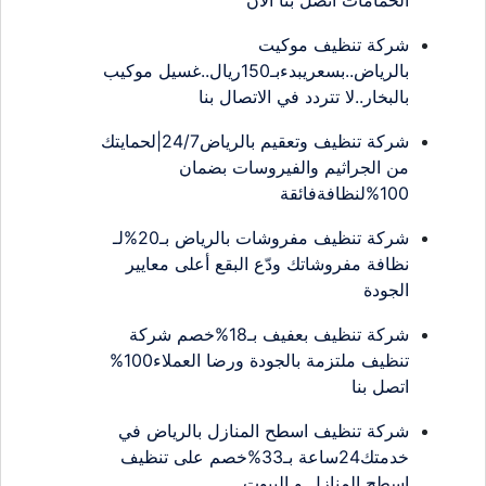
الحمامات اتصل بنا الان
شركة تنظيف موكيت
بالرياض..بسعريبدءبـ150ريال..غسيل موكيب
بالبخار..لا تتردد في الاتصال بنا
شركة تنظيف وتعقيم بالرياض24/7|لحمايتك
من الجراثيم والفيروسات بضمان
100%لنظافةفائقة
شركة تنظيف مفروشات بالرياض بـ20%لـ
نظافة مفروشاتك ودّع البقع أعلى معايير
الجودة
شركة تنظيف بعفيف بـ18%خصم شركة
تنظيف ملتزمة بالجودة ورضا العملاء100%
اتصل بنا
شركة تنظيف اسطح المنازل بالرياض في
خدمتك24ساعة بـ33%خصم على تنظيف
اسطح المنازل و البيوت