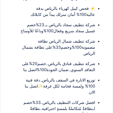
⚡ فحص كيبل كهرباء بالرياض بدقة
عالية100% أمان منزلك يبدأ من كابلاتك
شركة تنظيف سجاد بالرياض بـ.23%خصم
غسيل سجاد سريع وفعال100%وداعًا للأوساخ
شركة تنظيف شمال الرياض نظافة
مضمونة100%وخصم33%على نظافة بشمال
الرياض
شركة تنظيف فنادق بالرياض..خصم20%على
التعاقد السنوي..ضمان الجودة100%اتصل بنا
توزيع الانارة في السقف بالرياض..دقة فنية
100% ولمسة فخامة لكل غرفة✨اتصل بنا
الان
افضل شركات التنظيف بالرياض..33%خصم
لـنظافةٌ مُتكاملةٌ بلمسةٍ احترافية..نظافةٌ