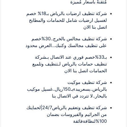
مُتقنةٌ بأسعار مُميزة
شركة تنظيف ارضيات بالرياض بـ18% خصم
لغسيل ارضيات شامل للحمامات والمطابخ
اتصل بنا الان
شركة تنظيف مجالس بالخرج..30%خصم
على تنظيف مجالسك وكنبك…العرض محدود
بـ33%خصم فوري عند الاتصال بـشركة
تنظيف حمامات بالرياض لـتنظيف وتلميع
الحمامات اتصل بنا الان
شركة تنظيف موكيت
بالرياض..بسعريبدءبـ150ريال..غسيل موكيب
بالبخار..لا تتردد في الاتصال بنا
شركة تنظيف وتعقيم بالرياض24/7|لحمايتك
من الجراثيم والفيروسات بضمان
100%لنظافةفائقة