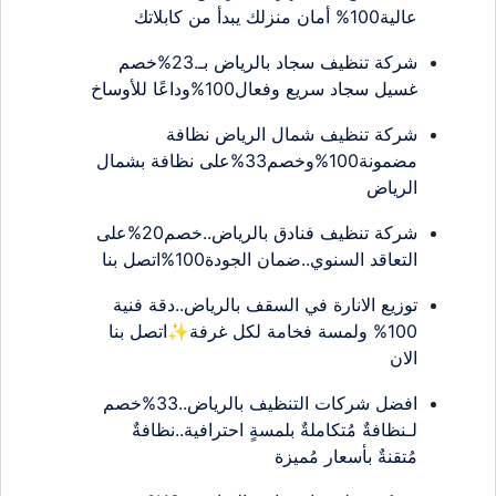
عالية100% أمان منزلك يبدأ من كابلاتك
شركة تنظيف سجاد بالرياض بـ.23%خصم
غسيل سجاد سريع وفعال100%وداعًا للأوساخ
شركة تنظيف شمال الرياض نظافة
مضمونة100%وخصم33%على نظافة بشمال
الرياض
شركة تنظيف فنادق بالرياض..خصم20%على
التعاقد السنوي..ضمان الجودة100%اتصل بنا
توزيع الانارة في السقف بالرياض..دقة فنية
100% ولمسة فخامة لكل غرفة✨اتصل بنا
الان
افضل شركات التنظيف بالرياض..33%خصم
لـنظافةٌ مُتكاملةٌ بلمسةٍ احترافية..نظافةٌ
مُتقنةٌ بأسعار مُميزة