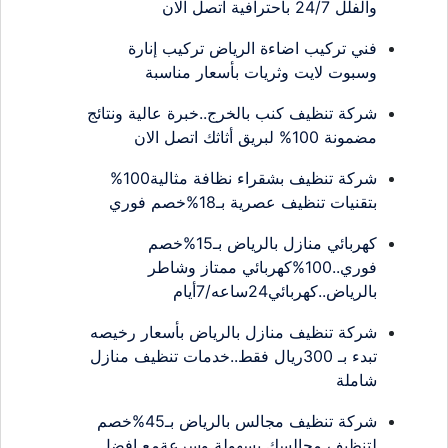
والفلل 24/7 باحترافية اتصل الان
فني تركيب اضاءة الرياض تركيب إنارة
وسبوت لايت وثريات بأسعار مناسبة
شركة تنظيف كنب بالخرج..خبرة عالية ونتائج
مضمونة 100% لبريق أثاثك اتصل الان
شركة تنظيف بشقراء نظافة مثالية100%
بتقنيات تنظيف عصرية بـ18%خصم فوري
كهربائي منازل بالرياض بـ15%خصم
فوري..100%كهربائي ممتاز وشاطر
بالرياض..كهربائي24ساعه/7أيام
شركة تنظيف منازل بالرياض بأسعار رخيصه
تبدء بـ 300ريال فقط..خدمات تنظيف منازل
شاملة
شركة تنظيف مجالس بالرياض بـ45%خصم
لتنظيف مجالسك بسهولة وسرعةمع افضل