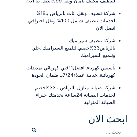
لتنظيف مكتبك بأمان وثقة 99%اتصل بنا الان
شركة تنظيف ونقل اثاث بالرياض بـ18%
لخدمات تنظيف شامل 100% ونقل احترافي
اتصل الان
شركة تنظيف سيراميك
بالرياض33%خصم..لتلميع السيراميك..جلي
وتلميع السيراميك
تأسيس كهرباء..افضل11فني كهربائي تمديدات
كهربائية..خدمة عملاء7/24بـ ضمان الجودة
شركة صيانة منازل بالرياض بـ33%خصم
لخدمات الصيانة 24ساعة بخدمتك خبراء
الصيانة المنزلية
ابحث الان
البحث