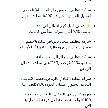
شركة تنظيف الحوش بالرياض بـ.34%خصم
لغسيل الحوش باحترافية100% لنظافة تدوم
⚡ فحص كيبل كهرباء بالرياض بدقة
عالية100% أمان منزلك يبدأ من كابلاتك
شركة تنظيف سجاد بالرياض بـ.23%خصم
غسيل سجاد سريع وفعال100%وداعًا للأوساخ
شركة تنظيف شمال الرياض نظافة
مضمونة100%وخصم33%على نظافة بشمال
الرياض
شركة تنظيف فنادق بالرياض..خصم20%على
التعاقد السنوي..ضمان الجودة100%اتصل بنا
توزيع الانارة في السقف بالرياض..دقة فنية
100% ولمسة فخامة لكل غرفة✨اتصل بنا
الان