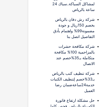
لمشاكل السباكة..سباك 24
ساعة بالرياض
شركة رش دفان بالرياض
بخصم 150ريال و جودة
مضمونة99% واهتمام بأدق
التفاصيل اتصل بنا
شركة مكافحة حشرات
بالمزاحمية 100% مكافحة
متكاملة بـ35%خصم عند
الاتصال
شركة تنظيف كنب بالرياض
بـ33%خصم لِتنظيف الكنبات
خدمة24ساعةضمان رضا
العميل
حل مشكلة ارتفاع فاتورة
الكهرباء بالرياض..فحص كامل