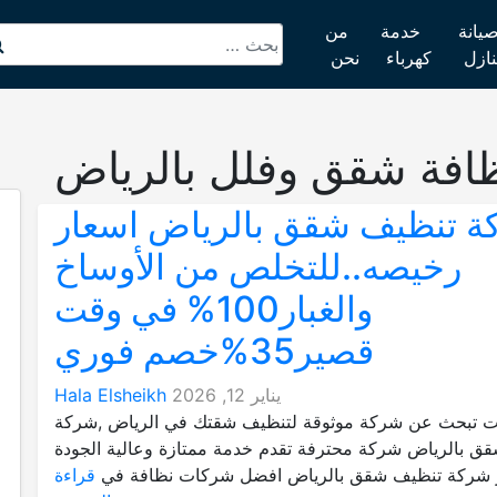
يانة
خدمة
من
نازل
كهرباء
نحن
افة شقق وفلل بالرياض
 تنظيف شقق بالرياض اسعار
رخيصه..للتخلص من الأوساخ
والغبار100% في وقت
قصير35%خصم فوري
يناير 12, 2026
Hala Elsheikh
نت تبحث عن شركة موثوقة لتنظيف شقتك في الرياض ,شركة
ق بالرياض شركة محترفة تقدم خدمة ممتازة وعالية الجودة
ر شركة تنظيف شقق بالرياض افضل شركات نظافة في
قراءة